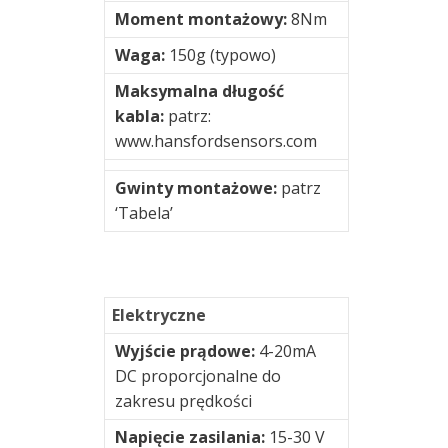
przenośne
Moment montażowy:
8Nm
Wyważanie
Waga:
150g (typowo)
Maksymalna długość
Złącza
kabla:
patrz:
www.hansfordsensors.com
Wizualizacja
drgań
Gwinty montażowe:
patrz
‘Tabela’
Producenci
Acoem
Elektryczne
(Fixturlaser)
Wyjście prądowe:
4-20mA
DC proporcjonalne do
Adash
zakresu prędkości
Napięcie zasilania:
15-30 V
Agate