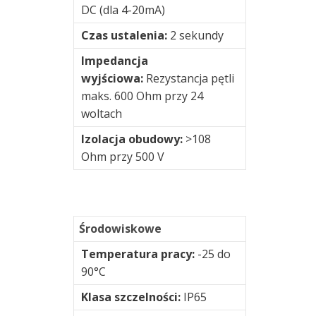
DC (dla 4-20mA)
Technology
Czas ustalenia:
2 sekundy
Crysound
Impedancja
wyjściowa:
Rezystancja pętli
Hansford
maks. 600 Ohm przy 24
Sensors
woltach
Izolacja obudowy:
>108
Luneta
Ohm przy 500 V
Mobius
Institute
Środowiskowe
Plug&Predict®
Temperatura pracy:
-25 do
90°C
PureSignal
Klasa szczelności:
IP65