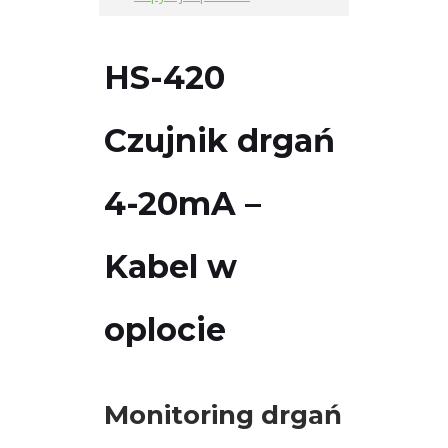
czujniki
Czujniki
HS-420
drgań
AC/
Czujnik drgań
Prędkość
4-20mA –
Akcelerometry
AC
Kabel w
Czujniki
drgań
4-
oplocie
20mA
Hansford
Sensors
Monitoring drgań
Prędkość