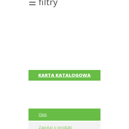
☰ filtry
silników
elektrycznych
Olej/Tribologia
Osiowanie
Szkolenia
Ultradźwięki
KARTA KATALOGOWA
Ultrasound
Usługi
Wibrodiagnostyka
Akcesoria
Opis
Bezprzewodowe
Zapytaj o produkt