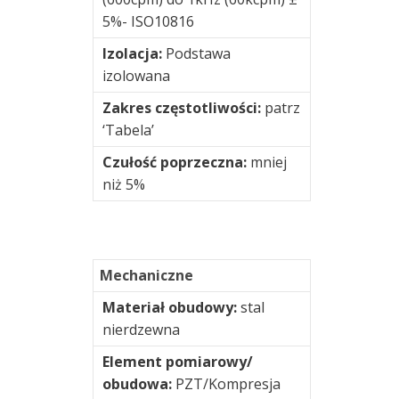
5%- ISO10816
Rotorkit
Izolacja:
Podstawa
izolowana
Skrzynki
połączeniowe
Zakres częstotliwości:
patrz
‘Tabela’
Skrzynki
Czułość poprzeczna:
mniej
przełącznikowe
niż 5%
i
podłączeniowe
Testy
Mechaniczne
i
pomiary
Materiał obudowy:
stal
/
nierdzewna
R&D
Element pomiarowy/
Urządzenia
obudowa:
PZT/Kompresja