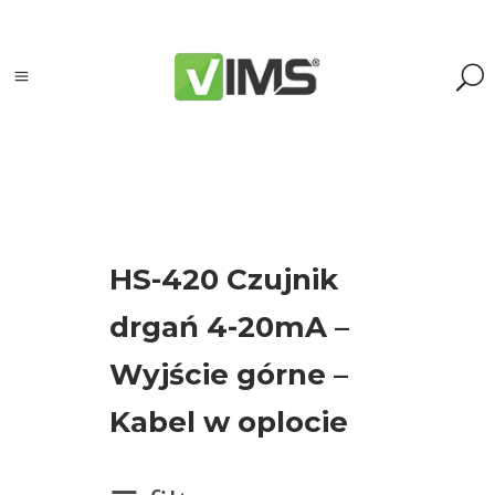
Szukaj
HS-420 Czujnik
Szukaj:
drgań 4-20mA –
Szukaj
Wyjście górne –
Kategorie
Kabel w oplocie
produktów
Kontrola