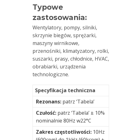
Typowe
Moduły
zastosowania:
monitorowania
Wentylatory, pompy, silniki,
drgań
skrzynie biegów, sprężarki,
maszyny wirnikowe,
Monitorowanie
przenośniki, klimatyzatory, rolki,
drgań
suszarki, prasy, chłodnice, HVAC,
Monitorowanie
obrabiarki, urządzenia
drgań
technologiczne.
online
Specyfikacja techniczna
Oprogramowanie
Rezonans:
patrz ‘Tabela’
Podstawki
Czułość:
patrz ‘Tabela’ ± 10%
magnetyczne
nominalnie 80Hz w22°C
Zakres częstotliwości:
10Hz
Podstawki
(600cpm) do 1kHz (60kcpm) ±
montażowe