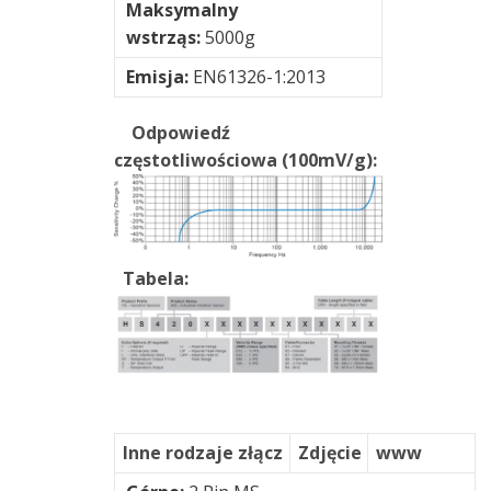
RDI
Maksymalny
wstrząs:
5000g
STI
Emisja:
EN61326-1:2013
TWave
Odpowiedź
częstotliwościowa (100mV/g):
UE
Systems
Vims
Tabela:
Inne rodzaje złącz
Zdjęcie
www