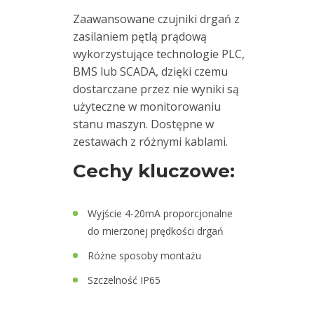
[mm/s]
Zaawansowane czujniki drgań z
zasilaniem pętlą prądową
Przyspieszenie
wykorzystujące technologie PLC,
['g']
BMS lub SCADA, dzięki czemu
dostarczane przez nie wyniki są
użyteczne w monitorowaniu
STI
stanu maszyn. Dostępne w
zestawach z różnymi kablami.
Typ
złącza
Cechy kluczowe:
Kable
Wyjście 4-20mA proporcjonalne
do mierzonej prędkości drgań
Kalibratory
Różne sposoby montażu
i
zestawy
Szczelność IP65
testowe
czujników