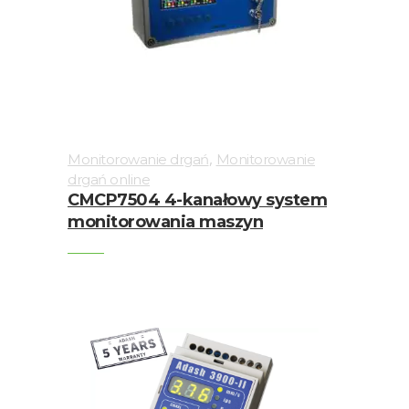
Skrzynki
przełącznikowe
i
podłączeniowe
Testy
i
pomiary
,
Monitorowanie drgań
Monitorowanie
/
drgań online
CMCP7504 4-kanałowy system
R&D
monitorowania maszyn
Urządzenia
przenośne
Wyważanie
Złącza
Wizualizacja