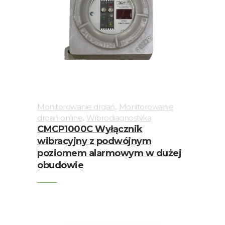
,
Monitorowanie drgań
Monitorowanie
,
drgań online
Wibrodiagnostyka
CMCP1000C Wyłącznik
wibracyjny z podwójnym
poziomem alarmowym w dużej
obudowie