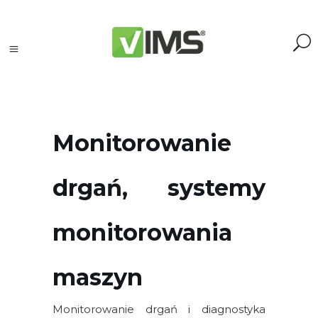
Monitorowanie
Szukaj
drgań, systemy
Szukaj:
Szukaj
monitorowania
Kategorie
maszyn
produktów
Kontrola
Monitorowanie drgań i diagnostyka