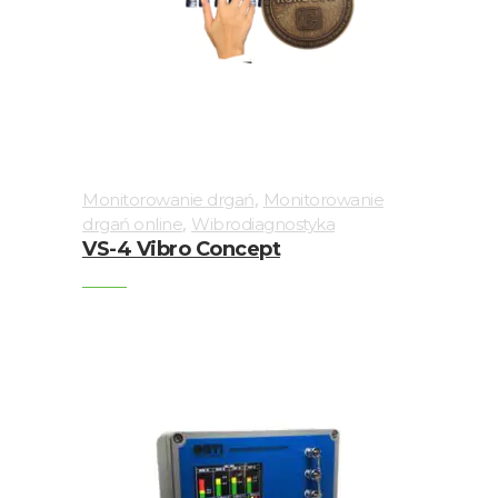
drgań
Monitorowanie
drgań
online
Oprogramowanie
,
Monitorowanie drgań
Monitorowanie
Podstawki
,
drgań online
Wibrodiagnostyka
magnetyczne
VS-4 Vibro Concept
Podstawki
montażowe
Rotorkit
Skrzynki
połączeniowe