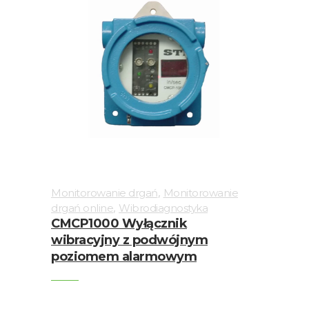
,
Monitorowanie drgań
Monitorowanie
,
drgań online
Wibrodiagnostyka
CMCP1000 Wyłącznik
wibracyjny z podwójnym
poziomem alarmowym