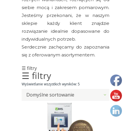
czujniki
siebie mocą i zakresem pomiarowym.
Jesteśmy przekonani, że w naszym
Czujniki
sklepie każdy klient znajdzie
drgań
rozwiązanie idealnie dopasowane do
indywidualnych potrzeb.
Kable
Serdecznie zachęcamy do zapoznania
Kalibratory
się z oferowanym asortymentem.
i
☰ filtry
zestawy
☰ filtry
testowe
czujników
Wyświetlanie wszystkich wyników: 5
Domyślne sortowanie
Moduły
monitorowania
drgań
Monitorowanie