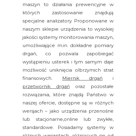
silników
maszyn to działania prewencyjne w
elektrycznych
których zastosowanie znajdują
specjalne analizatory. Proponowane w
Olej/Tribologia
naszym sklepie urządzenia to wysokiej
jakości systemy monitorowania maszyn,
Osiowanie
umożliwiające m.in. dokładne pomiary
Szkolenia
drgań, co pozwala zapobiegać
wystąpieniu usterek i tym samym daje
Ultradźwięki
możliwość uniknięcia olbrzymich strat
finansowych.
Miernik drgań
i
Ultrasound
przetwornik drgań
oraz pozostałe
rozwiązania, które znajdą Państwo w
Usługi
naszej ofercie, dostępne są w różnych
Wibrodiagnostyka
wersjach – jako urządzenia przenośne
lub stacjonarne,online lub zwykłe,
Akcesoria
standardowe. Posiadamy systemy w
Bezprzewodowe
różnych wariantach, różniących się od