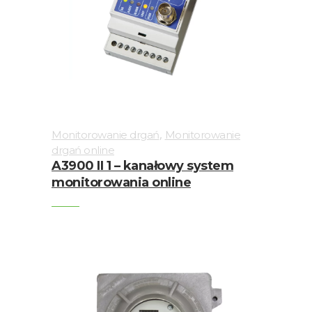
drgań
,
Monitorowanie drgań
Monitorowanie
drgań online
A3900 II 1 – kanałowy system
monitorowania online