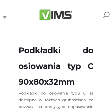
Podkładki do
Szukaj
osiowania typ C
Szukaj:
Szukaj
90x80x32mm
Kategorie
Podkładki do osiowania typu C są
produktów
dostępne w różnych grubościach, co
pozwala na precyzyjne dopasowanie
Kontrola