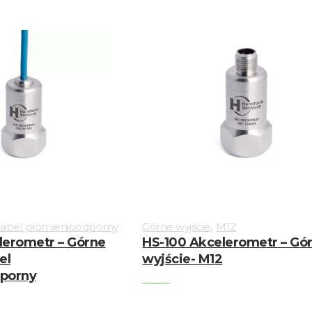
,
abel płomienioodporny
Górne wyjście
M12
lerometr – Górne
HS-100 Akcelerometr – Gó
el
wyjście- M12
porny