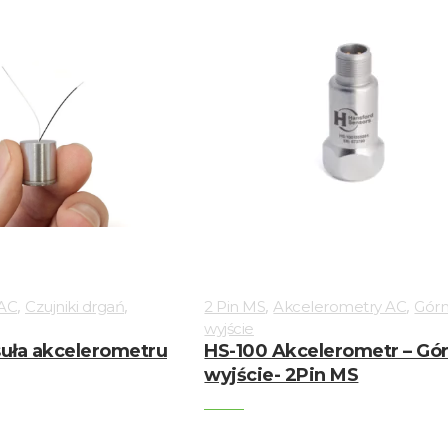
,
,
,
,
 AC
Czujniki drgań
2 Pin MS
Akcelerometry AC
Gór
wyjście
uła akcelerometru
HS-100 Akcelerometr – Gó
wyjście- 2Pin MS