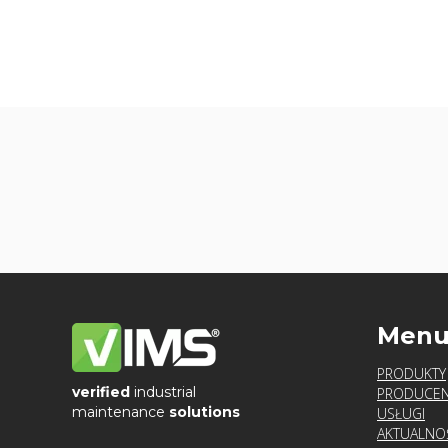
Men
PRODUKTY
verified
industrial
PRODUCEN
maintenance
solutions
USŁUGI
AKTUALNO