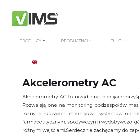
PRODUKTY
PRODUCENCI
USŁUGI
PRODUKTY
PRODUCENCI
USŁUGI
Akcelerometry AC
Akcelerometry AC to urządzenia badające przyś
Pozwalają one na monitoring podzespołów maszyny
różnymi rodzajami mierników i systemów online
farmaceutycznym, spożywczym i wydobywczo-górn
różnymi wejściami.Serdecznie zachęcamy do zap