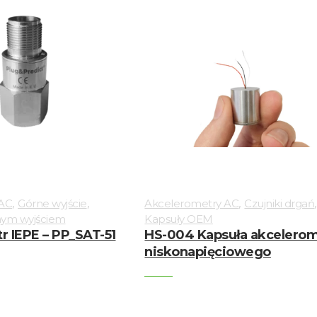
,
,
,
 AC
Górne wyjście
Akcelerometry AC
Czujniki drgań
nym wyjściem
Kapsuły OEM
 IEPE – PP_SAT-51
HS-004 Kapsuła akcelero
niskonapięciowego