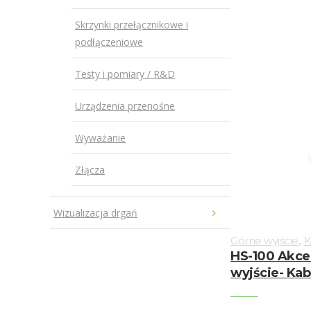
Skrzynki przełącznikowe i
podłączeniowe
Testy i pomiary / R&D
Urządzenia przenośne
Wyważanie
Złącza
Wizualizacja drgań
,
Górne wyjście
K
HS-100 Akce
wyjście- Kab