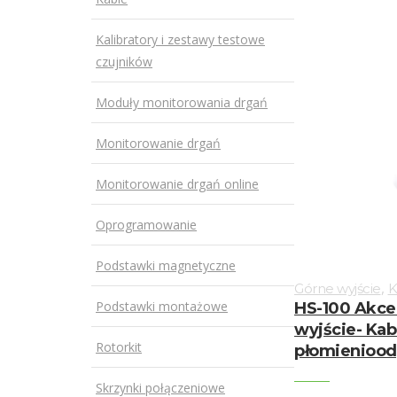
Kalibratory i zestawy testowe
czujników
Moduły monitorowania drgań
Monitorowanie drgań
Monitorowanie drgań online
Oprogramowanie
Podstawki magnetyczne
,
Górne wyjście
K
Podstawki montażowe
HS-100 Akce
wyjście- Kab
Rotorkit
płomieniood
Skrzynki połączeniowe