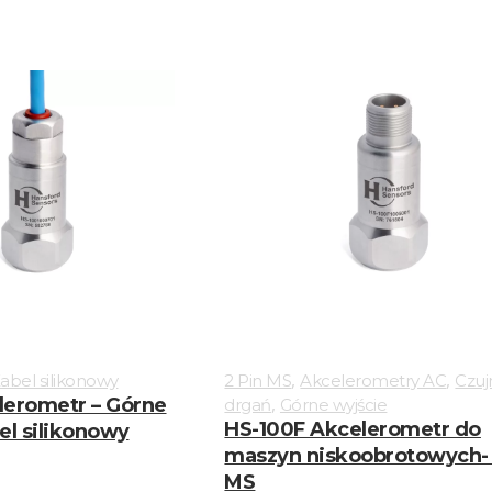
,
,
abel silikonowy
2 Pin MS
Akcelerometry AC
Czujn
,
lerometr – Górne
drgań
Górne wyjście
HS-100F Akcelerometr do
el silikonowy
maszyn niskoobrotowych- 
MS