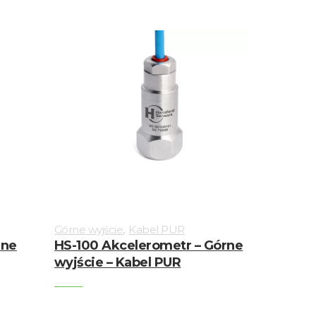
,
Górne wyjście
Kabel PUR
rne
HS-100 Akcelerometr – Górne
wyjście – Kabel PUR