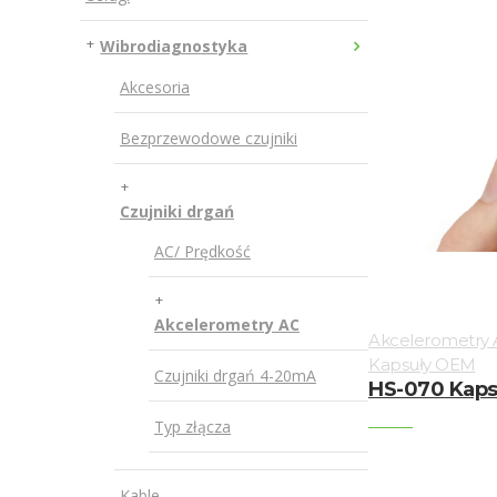
Wibrodiagnostyka
Akcesoria
Bezprzewodowe czujniki
Czujniki drgań
AC/ Prędkość
Akcelerometry AC
Akcelerometry
Kapsuły OEM
Czujniki drgań 4-20mA
HS-070 Kaps
Typ złącza
Kable