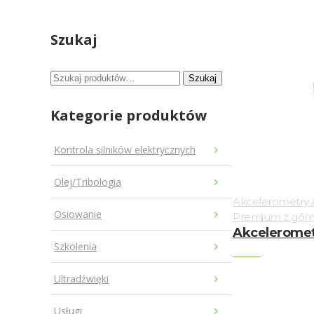
Szukaj
Szukaj:
Szukaj
Kategorie produktów
Kontrola silników elektrycznych
Olej/Tribologia
Akcelerometry
Osiowanie
Premium z gór
Akcelerometr
Szkolenia
Ultradźwięki
Usługi