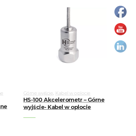
,
ne
Górne wyjście
Kabel w oplocie
HS-100 Akcelerometr – Górne
rne
wyjście- Kabel w oplocie