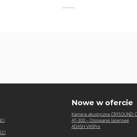
u
Nowe w ofercie
Kamera akustyczna CRYSOUND 
CI
AT-300 – Osiowanie laserowe
ADASH VA5Pro
ŚCI