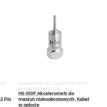
,
,
iki
Akcelerometry AC
Czujniki drgań
Górne
,
wyjście
Kabel w oplocie
HS-100F Akcelerometr do
2 Pin
maszyn niskoobrotowych- Kabel
w oplocie