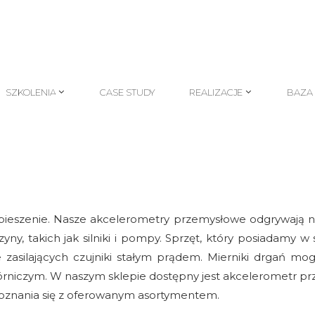
SZKOLENIA
CASE STUDY
REALIZACJE
BAZA
SZKOLENIA
CASE STUDY
REALIZACJE
BAZA
pieszenie. Nasze akcelerometry przemysłowe odgrywają n
, takich jak silniki i pompy. Sprzęt, który posiadamy w 
 zasilających czujniki stałym prądem. Mierniki drgań 
iczym. W naszym sklepie dostępny jest akcelerometr prz
oznania się z oferowanym asortymentem.