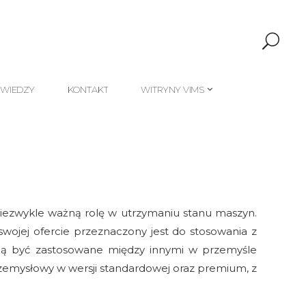
 WIEDZY
KONTAKT
WITRYNY VIMS
 WIEDZY
KONTAKT
WITRYNY VIMS
iezwykle ważną rolę w utrzymaniu stanu maszyn.
swojej ofercie przeznaczony jest do stosowania z
mogą być zastosowane między innymi w przemyśle
emysłowy w wersji standardowej oraz premium, z