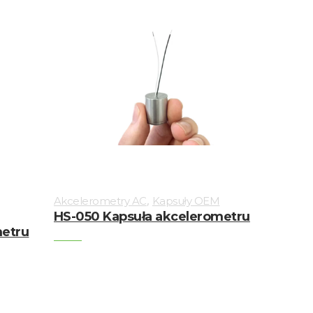
,
,
Akcelerometry AC
Kapsuły OEM
HS-050 Kapsuła akcelerometru
metru