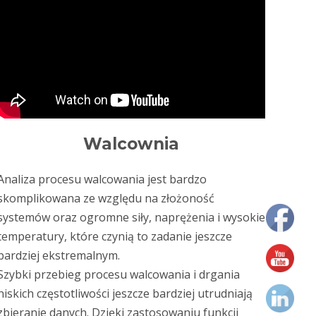
Walcownia
Analiza procesu walcowania jest bardzo
skomplikowana ze względu na złożoność
systemów oraz ogromne siły, naprężenia i wysokie
temperatury, które czynią to zadanie jeszcze
bardziej ekstremalnym.
Szybki przebieg procesu walcowania i drgania
niskich częstotliwości jeszcze bardziej utrudniają
zbieranie danych. Dzięki zastosowaniu funkcji