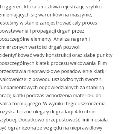
Triggered, która umożliwia rejestrację szybko
zmieniających się warunków na maszynie,
jesteśmy w stanie zarejestrować cały proces
powstawania i propagacji drgań przez
poszczególne elementy. Analiza nagrań i
zmierzonych wartości drgań pozwoli
zidentyfikować wady konstrukcji oraz słabe punkty
poszczególnych klatek procesu walcowania. Film
przedstawia nieprawidłowe posadowienie klatki
walcowniczej z powodu uszkodzonych sworzni
fundamentowych odpowiedzialnych za stabilną
pracę klatki podczas wchodzenia materiału do
walca formującego. W wyniku tego uszkodzenia
łożyska toczne ulegały degradacji 4-krotnie
szybciej. Dodatkowo przepustowość linii musiała
być ograniczona ze względu na nieprawidłowy