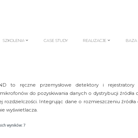
SZKOLENIA
CASE STUDY
REALIZACJE
BAZA
SZKOLENIA
CASE STUDY
REALIZACJE
BAZA
 to ręczne przemysłowe detektory i rejestratory a
i mikrofonów do pozyskiwania danych o dystrybucji źródła
rozdzielczości. Integrując dane o rozmieszczeniu źródła 
ie wyświetlacza.
kich wyników: 7