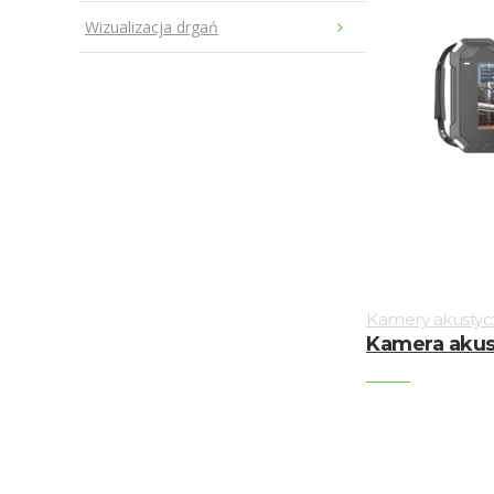
Wizualizacja drgań
Kamery akustyc
Kamera akus