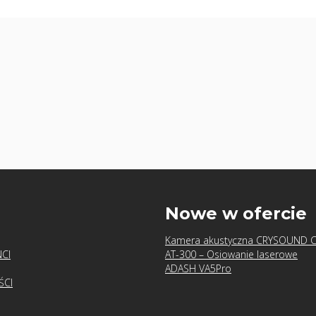
u
Nowe w ofercie
Kamera akustyczna CRYSOUND 
CI
AT-300 – Osiowanie laserowe
ADASH VA5Pro
ŚCI