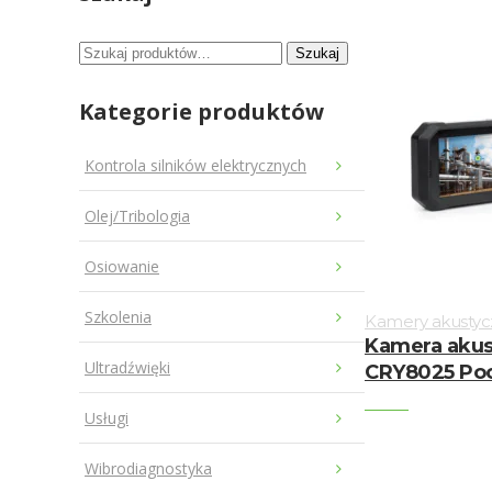
Szukaj:
Szukaj
Kategorie produktów
Kontrola silników elektrycznych
Olej/Tribologia
Osiowanie
Szkolenia
Kamery akustyc
Kamera aku
Ultradźwięki
CRY8025 Poc
Usługi
Wibrodiagnostyka