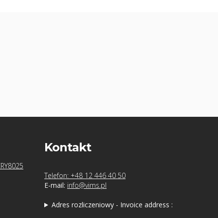
Kontakt
CRY8025
Telefon: +48 12 446 40 50
E-mail:
info@vims.pl
Adres rozliczeniowy - Invoice address :