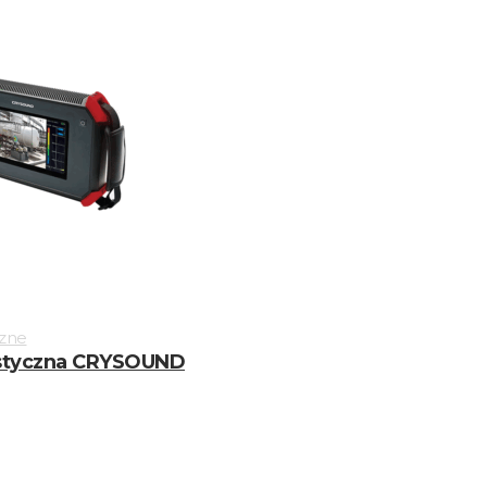
zne
styczna CRYSOUND