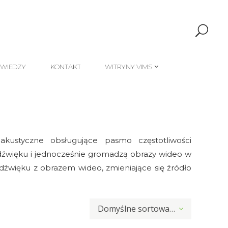
 WIEDZY
KONTAKT
WITRYNY VIMS
 WIEDZY
KONTAKT
WITRYNY VIMS
kustyczne obsługujące pasmo częstotliwości
 dźwięku i jednocześnie gromadzą obrazy wideo w
dźwięku z obrazem wideo, zmieniające się źródło
Domyślne sortowanie