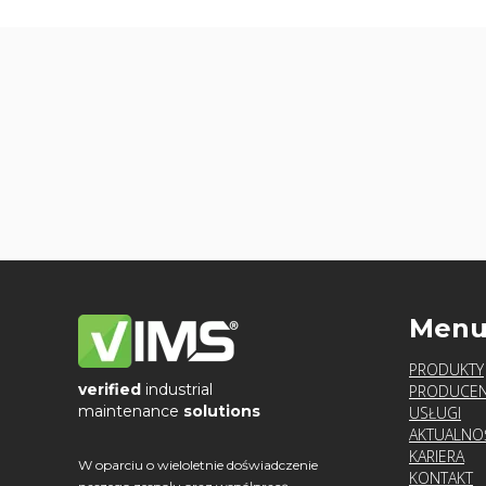
Men
PRODUKTY
verified
industrial
PRODUCEN
maintenance
solutions
USŁUGI
AKTUALNO
KARIERA
W oparciu o wieloletnie doświadczenie
KONTAKT