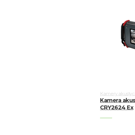
Kamery akustyc
Kamera aku
CRY2624 Ex