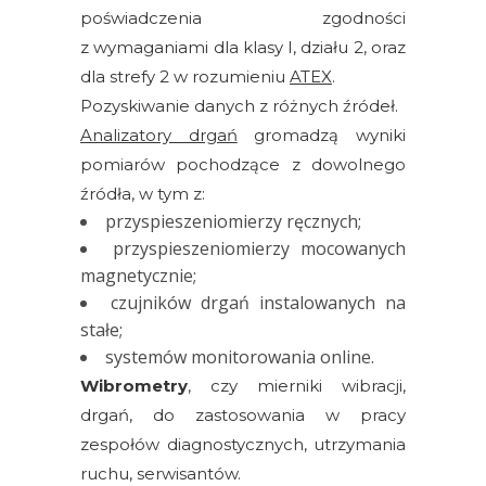
poświadczenia zgodności
czujniki
z wymaganiami dla klasy I, działu 2, oraz
Czujniki
dla strefy 2 w rozumieniu
ATEX
.
drgań
Pozyskiwanie danych z różnych źródeł.
Analizatory drgań
gromadzą wyniki
Kable
pomiarów pochodzące z dowolnego
źródła, w tym z:
Kalibratory
przyspieszeniomierzy ręcznych;
i
przyspieszeniomierzy mocowanych
zestawy
magnetycznie;
testowe
czujników drgań instalowanych na
czujników
stałe;
systemów monitorowania online.
Moduły
monitorowania
Wibrometry
, czy mierniki wibracji,
drgań
drgań, do zastosowania w pracy
zespołów diagnostycznych, utrzymania
Monitorowanie
ruchu, serwisantów.