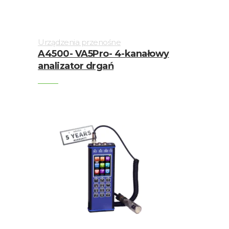
drgań
Urządzenia przenośne
A4500- VA5Pro- 4-kanałowy
analizator drgań