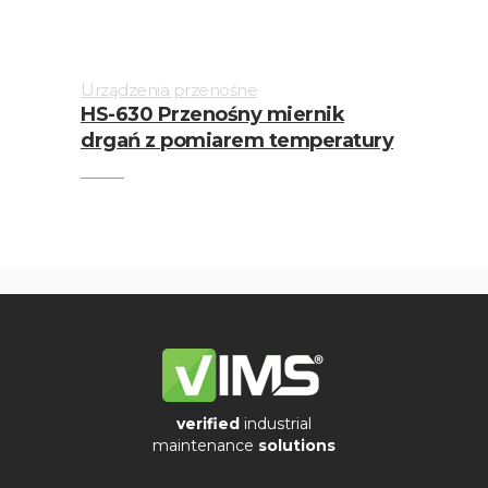
Urządzenia przenośne
HS-630 Przenośny miernik
drgań z pomiarem temperatury
verified
industrial
maintenance
solutions