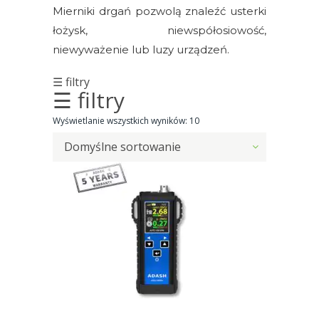
drgań
Mierniki drgań pozwolą znaleźć usterki
łożysk, niewspółosiowość,
Monitorowanie
niewyważenie lub luzy urządzeń.
drgań
online
☰ filtry
☰ filtry
Oprogramowanie
Wyświetlanie wszystkich wyników: 10
Podstawki
Domyślne sortowanie
magnetyczne
Podstawki
montażowe
Rotorkit
Skrzynki
połączeniowe