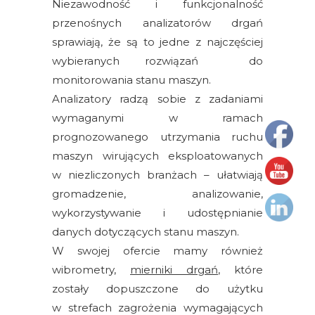
Niezawodność i funkcjonalność
silników
przenośnych analizatorów drgań
elektrycznych
sprawiają, że są to jedne z najczęściej
Olej/Tribologia
wybieranych rozwiązań do
monitorowania stanu maszyn.
Osiowanie
Analizatory radzą sobie z zadaniami
wymaganymi w ramach
Szkolenia
prognozowanego utrzymania ruchu
Ultradźwięki
maszyn wirujących eksploatowanych
w niezliczonych branżach – ułatwiają
Ultrasound
gromadzenie, analizowanie,
wykorzystywanie i udostępnianie
Usługi
danych dotyczących stanu maszyn.
W swojej ofercie mamy również
Wibrodiagnostyka
wibrometry,
mierniki drgań
, które
Akcesoria
zostały dopuszczone do użytku
w strefach zagrożenia wymagających
Bezprzewodowe