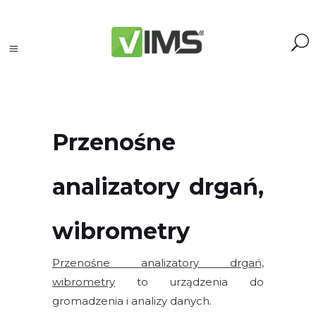
Przenośne
Szukaj
analizatory drgań,
Szukaj:
Szukaj
wibrometry
Kategorie
Przenośne analizatory drgań,
produktów
wibrometry
to urządzenia do
gromadzenia i analizy danych.
Kontrola