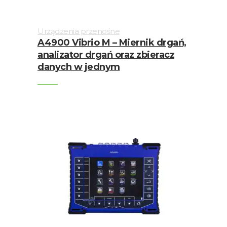
Skrzynki
przełącznikowe
i
Urządzenia przenośne
podłączeniowe
A4900 Vibrio M – Miernik drgań,
analizator drgań oraz zbieracz
Testy
danych w jednym
i
pomiary
/
R&D
Urządzenia
przenośne
Wyważanie
Złącza
Wizualizacja