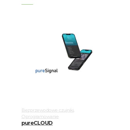
Skrzynki
przełącznikowe
i
podłączeniowe
Testy
i
pomiary
/
R&D
Urządzenia
przenośne
Wyważanie
,
Bezprzewodowe czujniki
Złącza
Oprogramowanie
pureCLOUD
Wizualizacja