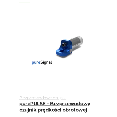
drgań
Bezprzewodowe czujniki
purePULSE – Bezprzewodowy
czujnik prędkości obrotowej