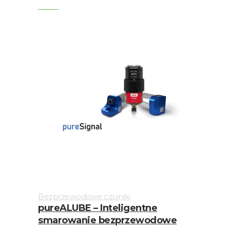
drgań
Monitorowanie
drgań
online
Oprogramowanie
Podstawki
magnetyczne
Podstawki
montażowe
Rotorkit
Skrzynki
Bezprzewodowe czujniki
połączeniowe
pureALUBE – Inteligentne
smarowanie bezprzewodowe