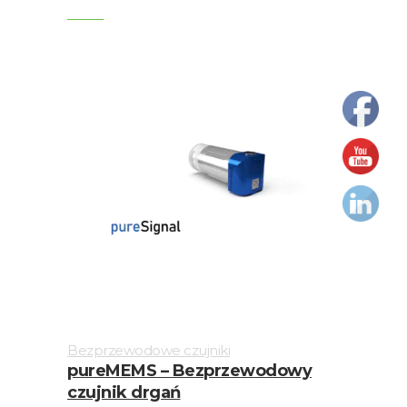
czujniki
Czujniki
drgań
Kable
Kalibratory
i
zestawy
testowe
czujników
Moduły
monitorowania
drgań
Bezprzewodowe czujniki
pureMEMS – Bezprzewodowy
Monitorowanie
czujnik drgań