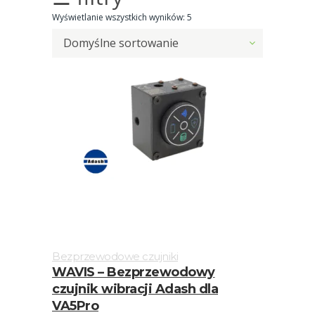
silników
Wyświetlanie wszystkich wyników: 5
elektrycznych
Domyślne sortowanie
Olej/Tribologia
Osiowanie
Szkolenia
Ultradźwięki
Ultrasound
Usługi
Wibrodiagnostyka
Bezprzewodowe czujniki
WAVIS – Bezprzewodowy
Akcesoria
czujnik wibracji Adash dla
VA5Pro
Bezprzewodowe