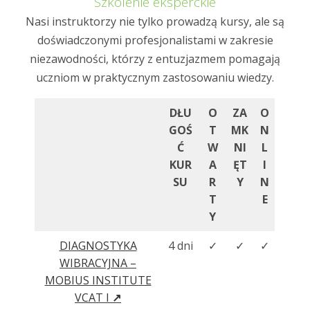
Szkolenie eksperckie
Nasi instruktorzy nie tylko prowadzą kursy, ale są
doświadczonymi profesjonalistami w zakresie
niezawodności, którzy z entuzjazmem pomagają
uczniom w praktycznym zastosowaniu wiedzy.
DŁU
O
ZA
O
GOŚ
T
MK
N
Ć
W
NI
L
KUR
A
ĘT
I
SU
R
Y
N
T
E
Y
DIAGNOSTYKA
4 dni
✓
✓
✓
WIBRACYJNA –
MOBIUS INSTITUTE
VCAT I
↗