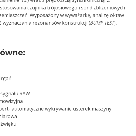
iśnienie itp.) wraz z prędkością synchroniczną. Z
stosowania czujnika trójosiowego i sond zbliżeniowych
zemieszczeń. Wyposażony w wyważarkę, analizę oktaw
ć wyznaczania rezonansów konstrukcji (
BUMP TEST
),
łówne:
drgań
r sygnału RAW
mowizyjna
pert- automatyczne wykrywanie usterek maszyny
miarowa
dźwięku