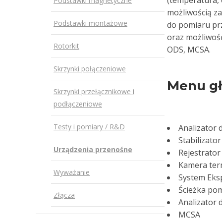
(temperatura, c
Podstawki magnetyczne
możliwością za
Podstawki montażowe
do pomiaru pr
oraz możliwoś
Rotorkit
ODS, MCSA.
Skrzynki połączeniowe
Menu g
Skrzynki przełącznikowe i
podłączeniowe
Testy i pomiary / R&D
Analizator 
Stabilizator
Urządzenia przenośne
Rejestrato
Kamera ter
Wyważanie
System Eks
Ścieżka po
Złącza
Analizator 
MCSA