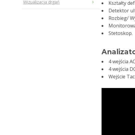
Wizualizacja drgań
Kształty def
Detektor u
Rozbieg/ W
Monitorow
Stetoskop.
Analizat
4 wejścia A
4 wejścia D
Wejście Tac