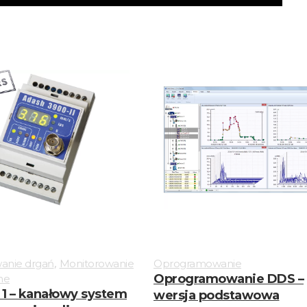
,
anie drgań
Monitorowanie
Oprogramowanie
Oprogramowanie DDS –
ne
 1 – kanałowy system
wersja podstawowa