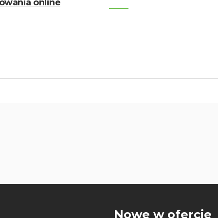
owania online
u
Nowe w ofercie