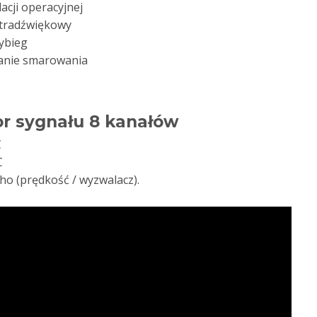
lacji operacyjnej
ltradźwiękowy
ybieg
anie smarowania
or sygnału 8 kanałów
C
C
ho (prędkość / wyzwalacz).