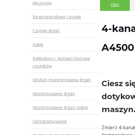
Akcesoria
Opis
Bezprzewodowe czujniki
4-kana
Czujniki drgań
Kable
A4500
Kalibratory i zestawy testowe
czujników
Moduły monitorowania drgań
Ciesz s
Monitorowanie drgań
dotykow
Monitorowanie drgań online
maszyn
Oprogramowanie
Zmierz 4-kanał