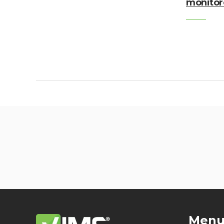
monitor
Men