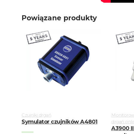
Powiązane produkty
Czujniki drgań
Monitorow
Symulator czujników A4801
drgań onli
A3900 II