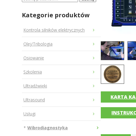
Kategorie produktów
Kontrola silników elektrycznych
Olej/Tribologia
Osiowanie
Szkolenia
Ultradźwięki
KARTA K
Ultrasound
INSTRUKC
Usługi
Wibrodiagnostyka