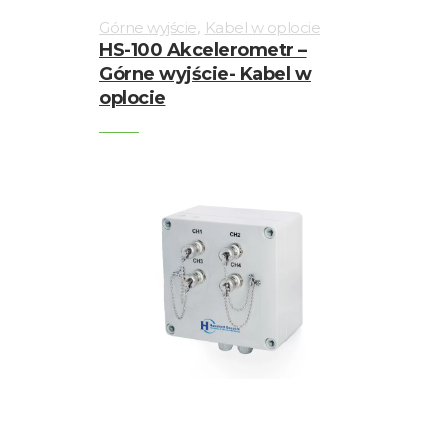
,
Górne wyjście
Kabel w oplocie
HS-100 Akcelerometr –
Górne wyjście- Kabel w
oplocie