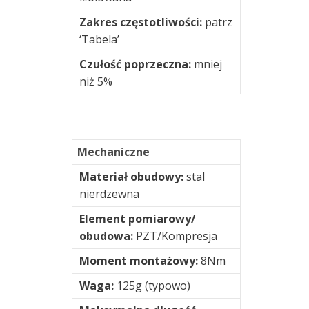
drgań
Zakres częstotliwości:
patrz
online
‘Tabela’
Czułość poprzeczna:
mniej
Oprogramowanie
niż 5%
Podstawki
magnetyczne
Podstawki
Mechaniczne
montażowe
Materiał obudowy:
stal
nierdzewna
Rotorkit
Element pomiarowy/
Skrzynki
obudowa:
PZT/Kompresja
połączeniowe
Moment montażowy:
8Nm
Skrzynki
Waga:
125g (typowo)
przełącznikowe