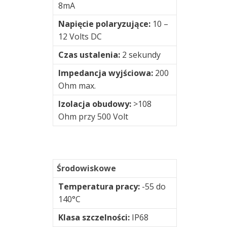
8mA
Napięcie polaryzujące:
10 –
12 Volts DC
Czas ustalenia:
2 sekundy
Impedancja wyjściowa:
200
Ohm max.
Izolacja obudowy:
>108
Ohm przy 500 Volt
Środowiskowe
Temperatura pracy:
-55 do
140°C
Klasa szczelności:
IP68