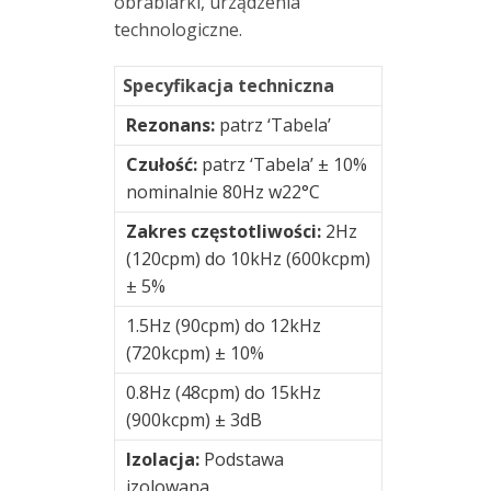
obrabiarki, urządzenia
M12
technologiczne.
Specyfikacja techniczna
Kable
Rezonans:
patrz ‘Tabela’
Kalibratory
Czułość:
patrz ‘Tabela’ ± 10%
i
nominalnie 80Hz w22°C
zestawy
testowe
Zakres częstotliwości:
2Hz
czujników
(120cpm) do 10kHz (600kcpm)
± 5%
Moduły
1.5Hz (90cpm) do 12kHz
monitorowania
(720kcpm) ± 10%
drgań
0.8Hz (48cpm) do 15kHz
Monitorowanie
(900kcpm) ± 3dB
drgań
Izolacja:
Podstawa
izolowana
Monitorowanie