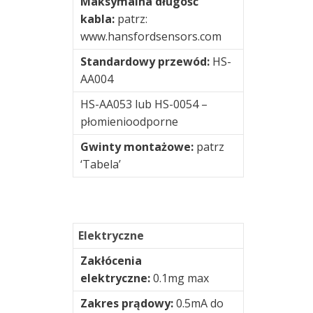
Maksymalna długość
i
kabla:
patrz:
podłączeniowe
www.hansfordsensors.com
Testy
Standardowy przewód:
HS-
i
AA004
pomiary
HS-AA053 lub HS-0054 –
/
płomienioodporne
R&D
Gwinty montażowe:
patrz
Urządzenia
‘Tabela’
przenośne
Wyważanie
Elektryczne
Złącza
Zakłócenia
elektryczne:
0.1mg max
Wizualizacja
drgań
Zakres prądowy:
0.5mA do