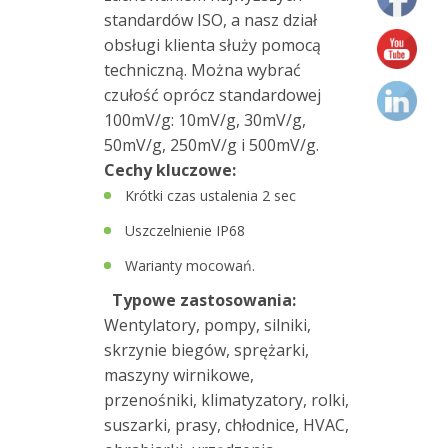
MS
standardów ISO, a nasz dział
obsługi klienta służy pomocą
3
techniczną. Można wybrać
Pin
czułość oprócz standardowej
MS
100mV/g: 10mV/g, 30mV/g,
50mV/g, 250mV/g i 500mV/g.
Kabel
Cechy kluczowe:
PUR
Krótki czas ustalenia 2 sec
Kabel
Uszczelnienie IP68
płomienioodporny
Warianty mocowań.
Kabel
Typowe zastosowania:
silikonowy
Wentylatory, pompy, silniki,
skrzynie biegów, sprężarki,
Kabel
maszyny wirnikowe,
w
przenośniki, klimatyzatory, rolki,
oplocie
suszarki, prasy, chłodnice, HVAC,