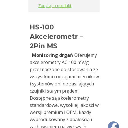
Zapytaj o produkt
Czujniki
drgań
AC/
HS-100
Prędkość
Akcelerometr –
Akcelerometry
2Pin MS
AC
Monitoring drgań
Oferujemy
akcelerometry AC 100 mV/g
Czujniki
przeznaczone do stosowania ze
drgań
wszystkimi rodzajami mierników
4-
i systemów online zasilających
20mA
czujniki stałym prądem.
Dostępne są akcelerometry
Typ
standardowe, wysokiej jakości w
złącza
wersji premium i OEM, każdy
2
wyprodukowany z dbałością i
Pin
zachowaniem najwyższych