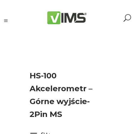
Szukaj
HS-100
Szukaj:
Akcelerometr –
Szukaj
Górne wyjście-
Kategorie
2Pin MS
produktów
Kontrola