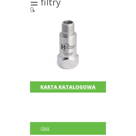
☰ filtry
silników
🔍
elektrycznych
Olej/Tribologia
Osiowanie
Szkolenia
Ultradźwięki
Usługi
KARTA KATALOGOWA
Wibrodiagnostyka
Akcesoria
Bezprzewodowe
czujniki
Opis