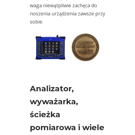
ruchu
(28)
waga niewątpliwie zachęca do
wibrodiagnostyka
noszenia urządzenia zawsze przy
(21)
wydarzenia
sobie.
(59)
wyważanie
(4)
wyładowania
niezupełne
(1)
Analizator,
Kategorie
wyważarka,
ścieżka
Aktualności
pomiarowa i wiele
Blog