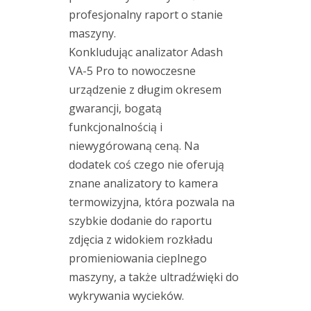
n
profesjonalny raport o stanie
i
maszyny.
a
Konkludując analizator Adash
t
VA-5 Pro to nowoczesne
e
r
urządzenie z długim okresem
a
gwarancji, bogatą
z
funkcjonalnością i
j
niewygórowaną ceną. Na
a
dodatek coś czego nie oferują
k
znane analizatory to kamera
o
termowizyjna, która pozwala na
A
szybkie dodanie do raportu
c
zdjęcia z widokiem rozkładu
o
promieniowania cieplnego
e
maszyny, a także ultradźwięki do
m
1
wykrywania wycieków.
4