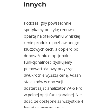
innych
Kariera
Publikacje
Podczas, gdy powszechnie
spotykamy politykę cenową,
opartą na oferowaniu w niskiej
cenie produktu pozbawionego
Archiwum
kluczowych cech, a dopiero po
doposażeniu o opcjonalne
Archiwa
funkcjonalności zyskujemy
pełnowartościowy przyrząd i…
dwukrotnie wyższą cenę, Adash
staje znów w opozycji,
dostarczając analizator VA-5 Pro
w pełnej opcji funkcjonalnej. Nie
Ostatnie
dość, że dostępne są wszystkie 4
wpisy
kanały synchronicznie