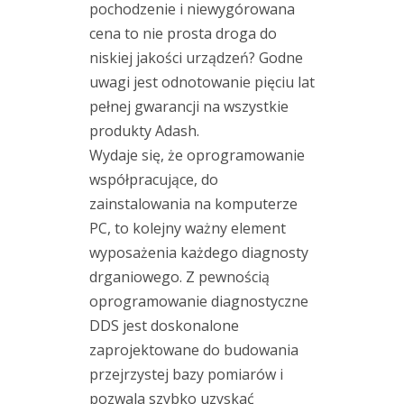
pochodzenie i niewygórowana
d
cena to nie prosta droga do
a
niskiej jakości urządzeń? Godne
r
uwagi jest odnotowanie pięciu lat
n
pełnej gwarancji na wszystkie
a
produkty Adash.
j
Wydaje się, że oprogramowanie
a
współpracujące, do
k
o
zainstalowania na komputerze
ś
PC, to kolejny ważny element
ć
wyposażenia każdego diagnosty
o
drganiowego. Z pewnością
s
oprogramowanie diagnostyczne
i
DDS jest doskonalone
o
zaprojektowane do budowania
w
przejrzystej bazy pomiarów i
a
pozwala szybko uzyskać