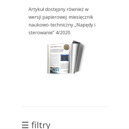
l
Artykuł dostępny również w
i
p
wersji papierowej: miesięcznik
c
naukowo-techniczny „Napędy i
a
sterowanie” 4/2020.
,
2
0
2
6
A
I
w
d
i
a
g
☰ filtry
n