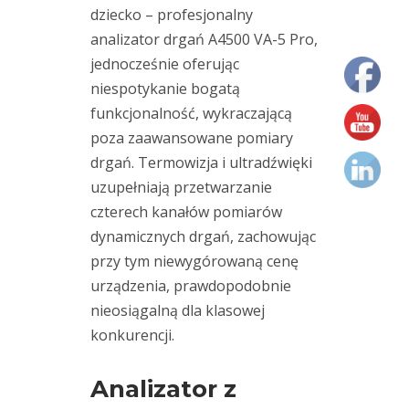
dziecko – profesjonalny
Fixturlaser
(1)
analizator drgań A4500 VA-5 Pro,
Hansford
jednocześnie oferując
Sensors
niespotykanie bogatą
(3)
kariera
funkcjonalność, wykraczającą
(2)
poza zaawansowane pomiary
Lubri
drgań. Termowizja i ultradźwięki
(2)
maintenance
uzupełniają przetwarzanie
(23)
czterech kanałów pomiarów
miernik
dynamicznych drgań, zachowując
drgań
przy tym niewygórowaną cenę
(19)
monitorowanie
urządzenia, prawdopodobnie
(1)
wycieków
nieosiągalną dla klasowej
Motion
Amplification
konkurencji.
(17)
osiowanie
Analizator z
(3)