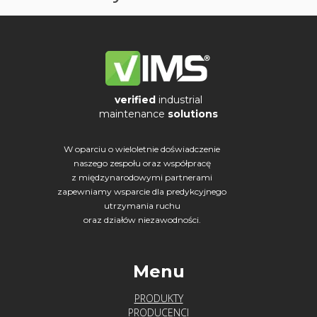
o
s
t
y
c
e
verified
industrial
m
maintenance
solutions
a
s
W oparciu o wieloletnie doświadczenie
naszego zespołu oraz współpracę
z
z międzynarodowymi partnerami
y
zapewniamy wsparcie dla predykcyjnego
n
utrzymania ruchu
–
oraz działów niezawodności.
j
a
Menu
k
s
PRODUKTY
z
PRODUCENCI