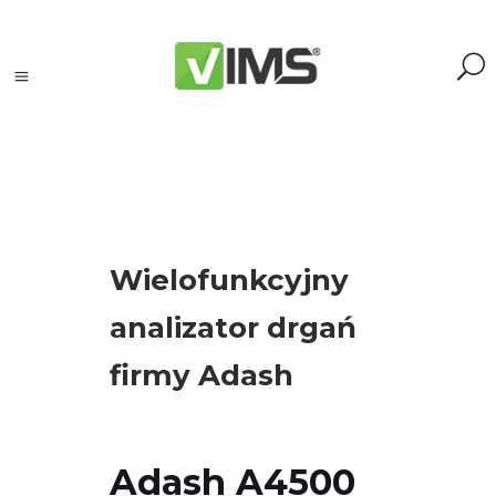
Tagi
Wielofunkcyjny
Acoem
analizator drgań
(2)
Adash
firmy Adash
(20)
AI
(2)
akcelerometr
(4)
Adash A4500
akcelerometry