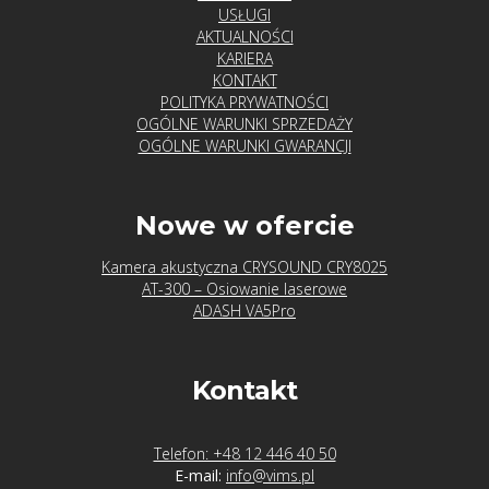
t
USŁUGI
AKTUALNOŚCI
u
KARIERA
c
KONTAKT
z
POLITYKA PRYWATNOŚCI
n
OGÓLNE WARUNKI SPRZEDAŻY
OGÓLNE WARUNKI GWARANCJI
a
i
n
Nowe w ofercie
t
e
Kamera akustyczna CRYSOUND CRY8025
l
AT-300 – Osiowanie laserowe
ADASH VA5Pro
i
g
e
Kontakt
n
c
j
Telefon: +48 12 446 40 50
E-mail:
info@vims.pl
a