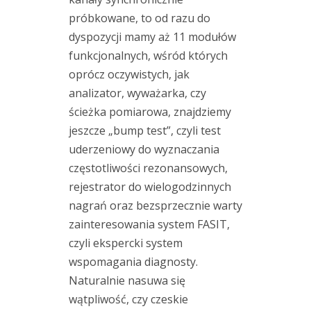
próbkowane, to od razu do
F
dyspozycji mamy aż 11 modułów
i
funkcjonalnych, wśród których
x
oprócz oczywistych, jak
t
analizator, wyważarka, czy
u
ścieżka pomiarowa, znajdziemy
r
jeszcze „bump test”, czyli test
l
uderzeniowy do wyznaczania
a
częstotliwości rezonansowych,
s
rejestrator do wielogodzinnych
e
nagrań oraz bezsprzecznie warty
r
zainteresowania system FASIT,
–
l
czyli ekspercki system
e
wspomagania diagnosty.
g
Naturalnie nasuwa się
e
wątpliwość, czy czeskie
n