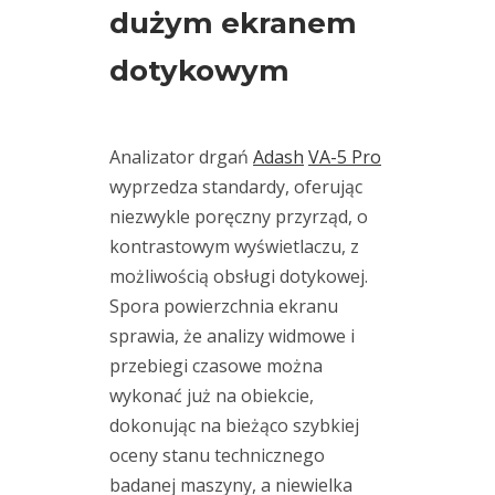
osiowanie
dużym ekranem
maszyn
(3)
dotykowym
osiowanie
(2)
wałów
pomiar
drgań
Analizator drgań
Adash
VA-5 Pro
(29)
RDI
wyprzedza standardy, oferując
Technologies
niezwykle poręczny przyrząd, o
(18)
kontrastowym wyświetlaczu, z
rotorkit
możliwością obsługi dotykowej.
(1)
Spora powierzchnia ekranu
smarowanie
(2)
sprawia, że analizy widmowe i
smarownica
przebiegi czasowe można
(1)
wykonać już na obiekcie,
szkolenia
(3)
dokonując na bieżąco szybkiej
TWave
oceny stanu technicznego
(2)
utrzymanie
badanej maszyny, a niewielka