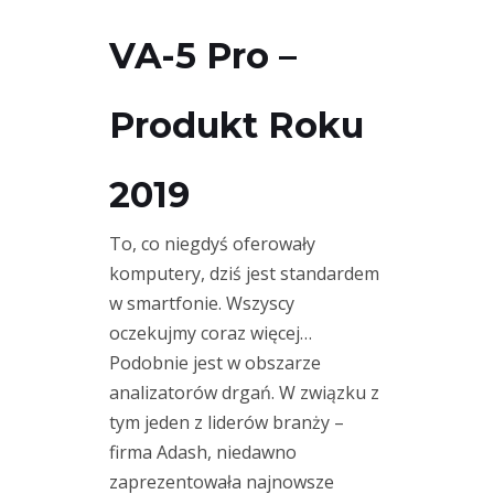
(2)
amplifikacja
VA-5 Pro –
(2)
ruchu
analiza
modalna
Produkt Roku
(1)
analizator
(17)
2019
Crysound
(2)
czujnik
To, co niegdyś oferowały
drgań
komputery, dziś jest standardem
(6)
w smartfonie. Wszyscy
czujniki
oczekujmy coraz więcej…
drgań
(1)
Podobnie jest w obszarze
detekcja
analizatorów drgań. W związku z
wycieków
(1)
tym jeden z liderów branży –
diagnostyka
firma Adash, niedawno
olejowa
zaprezentowała najnowsze
(1)