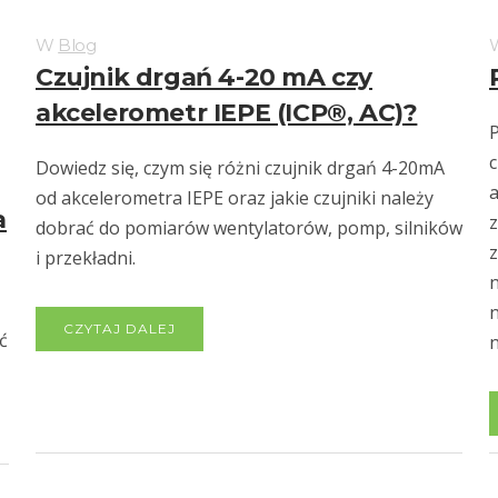
W
Blog
Czujnik drgań 4-20 mA czy
akcelerometr IEPE (ICP®, AC)?
P
c
Dowiedz się, czym się różni czujnik drgań 4-20mA
a
od akcelerometra IEPE oraz jakie czujniki należy
a
dobrać do pomiarów wentylatorów, pomp, silników
z
i przekładni.
n
n
CZYTAJ DALEJ
ć
n