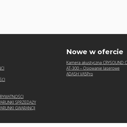
u
Nowe w ofercie
Kamera akustyczna CRYSOUND 
CI
AT-300 – Osiowanie laserowe
ADASH VA5Pro
ŚCI
PRYWATNOŚCI
ARUNKI SPRZEDAŻY
ARUNKI GWARANCJI