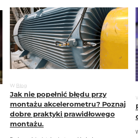
W
Blog
Jak nie popełnić błędu przy
montażu akcelerometru? Poznaj
dobre praktyki prawidłowego
montażu.