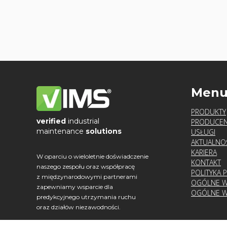
Men
PRODUKTY
verified
industrial
PRODUCEN
maintenance
solutions
USŁUGI
AKTUALNO
KARIERA
W oparciu o wieloletnie doświadczenie
KONTAKT
naszego zespołu oraz współpracę
POLITYKA 
z międzynarodowymi partnerami
OGÓLNE W
zapewniamy wsparcie dla
OGÓLNE W
predykcyjnego utrzymania ruchu
oraz działów niezawodności.