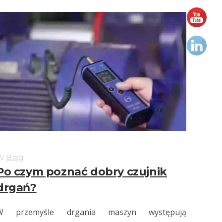
W
Blog
Po czym poznać dobry czujnik
drgań?
W przemyśle drgania maszyn występują