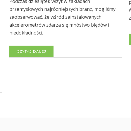
Podczas dziesiątek wizyt w zakładach
p
przemysłowych najróżniejszych branż, mogliśmy
zaobserwować, że wśród zainstalowanych
z
akcelerometrów
zdarza się mnóstwo błędów i
niedokładności.
CZYTAJ DALEJ