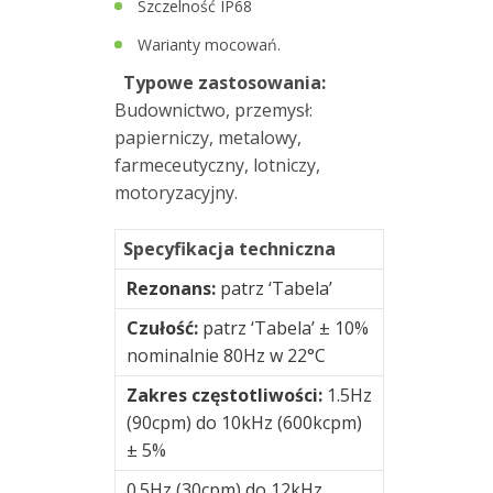
Szczelność IP68
oplocie
Warianty mocowań.
M12
Typowe zastosowania:
Budownictwo, przemysł:
papierniczy, metalowy,
Kable
farmeceutyczny, lotniczy,
motoryzacyjny.
Kalibratory
i
Specyfikacja techniczna
zestawy
testowe
Rezonans:
patrz ‘Tabela’
czujników
Czułość:
patrz ‘Tabela’ ± 10%
nominalnie 80Hz w 22°C
Moduły
monitorowania
Zakres częstotliwości:
1.5Hz
drgań
(90cpm) do 10kHz (600kcpm)
± 5%
Monitorowanie
0.5Hz (30cpm) do 12kHz
drgań