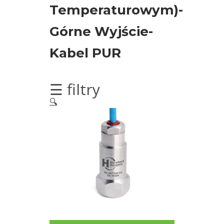
silników
Temperaturowym)-
elektrycznych
Górne Wyjście-
Olej/Tribologia
Kabel PUR
Osiowanie
☰ filtry
Szkolenia
🔍
Ultradźwięki
Ultrasound
Usługi
Wibrodiagnostyka
Akcesoria
Bezprzewodowe