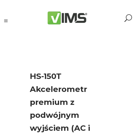
Szukaj
HS-150T
Szukaj:
Akcelerometr
Szukaj
premium z
Kategorie
podwójnym
produktów
wyjściem (AC i
Kontrola