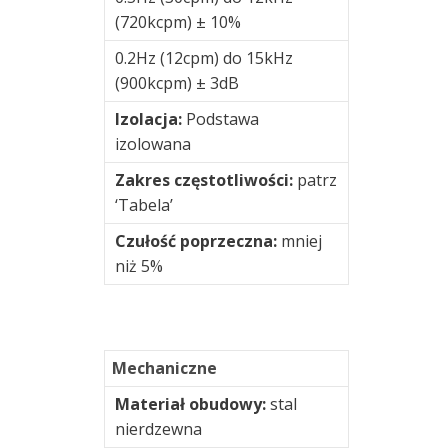
(720kcpm) ± 10%
Monitorowanie
0.2Hz (12cpm) do 15kHz
drgań
(900kcpm) ± 3dB
online
Izolacja:
Podstawa
Oprogramowanie
izolowana
Zakres częstotliwości:
patrz
Podstawki
‘Tabela’
magnetyczne
Czułość poprzeczna:
mniej
Podstawki
niż 5%
montażowe
Rotorkit
Mechaniczne
Skrzynki
połączeniowe
Materiał obudowy:
stal
nierdzewna
Skrzynki