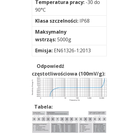
Temperatura pracy:
-30 do
90°C
Klasa szczelności:
IP68
Maksymalny
wstrząs:
5000g
Emisja:
EN61326-1:2013
Odpowiedź
częstotliwościowa (100mV/g):
Tabela: