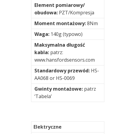
Element pomiarowy/
przełącznikowe
obudowa:
PZT/Kompresja
i
podłączeniowe
Moment montażowy:
8Nm
Waga:
140g (typowo)
Testy
i
Maksymalna długość
pomiary
kabla:
patrz:
/
www.hansfordsensors.com
R&D
Standardowy przewód:
HS-
AA068 or HS-0069
Urządzenia
przenośne
Gwinty montażowe:
patrz
‘Tabela’
Wyważanie
Złącza
Elektryczne
Wizualizacja