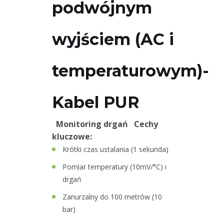
2
podwójnym
Pin
MS
wyjściem (AC i
3
Pin
temperaturowym)-
MS
Kabel PUR
Kabel
PUR
Monitoring drgań
Cechy
Kabel
kluczowe:
płomienioodporny
Krótki czas ustalania (1 sekunda)
Pomiar temperatury (10mV/°C) i
Kabel
drgań
silikonowy
Zanurzalny do 100 metrów (10
Kabel
bar)
w