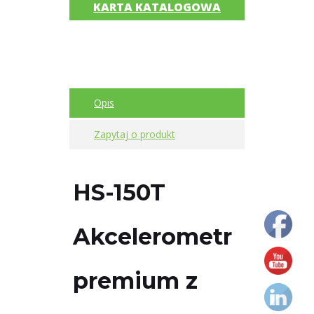
KARTA KATALOGOWA
czujniki
Czujniki
drgań
AC/
Opis
Prędkość
Zapytaj o produkt
Akcelerometry
AC
HS-150T
Czujniki
drgań
4-
Akcelerometr
20mA
Typ
premium z
złącza