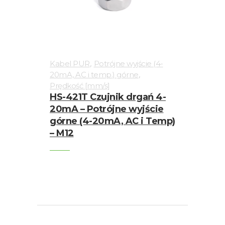
,
Kabel PUR
Potrójne wyjście (4-
,
20mA, AC i temp.) górne
Prędkość [mm/s]
HS-421T Czujnik drgań 4-
20mA – Potrójne wyjście
górne (4-20mA, AC i Temp)
– M12