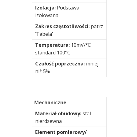
i
Izolacja:
Podstawa
podłączeniowe
izolowana
Testy
Zakres częstotliwości:
patrz
i
‘Tabela’
pomiary
Temperatura:
10mV/°C
/
standard 100°C
R&D
Czułość poprzeczna:
mniej
Urządzenia
niż 5%
przenośne
Wyważanie
Mechaniczne
Złącza
Materiał obudowy:
stal
nierdzewna
Wizualizacja
drgań
Element pomiarowy/