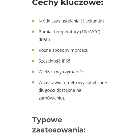
Cechy kluczowe:
M12
Krótki czas ustalania (1 sekunda)
Kable
Pomiar temperatury (10mV/°C) i
drgań
Kalibratory
i
Różne sposoby montażu
zestawy
Szczelność IP65
testowe
Większa wytrzymałość
czujników
W zestawie 5-metrowy kabel (inne
Moduły
długości dostępne na
monitorowania
zamówienie).
drgań
Monitorowanie
Typowe
drgań
zastosowania:
Monitorowanie