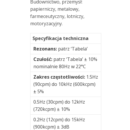
Budownictwo, przemysł:
drgań
papierniczy, metalowy,
online
farmeceutyczny, lotniczy,
motoryzacyjny.
Oprogramowanie
Specyfikacja techniczna
Podstawki
magnetyczne
Rezonans:
patrz ‘Tabela’
Czułość:
patrz ‘Tabela’ ± 10%
Podstawki
nominalnie 80Hz w 22°C
montażowe
Zakres częstotliwości:
1.5Hz
Rotorkit
(90cpm) do 10kHz (600kcpm)
± 5%
Skrzynki
0.5Hz (30cpm) do 12kHz
połączeniowe
(720kcpm) ± 10%
Skrzynki
0.2Hz (12cpm) do 15kHz
przełącznikowe
(900kcpm) ± 3dB