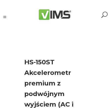
Szukaj
HS-150ST
Szukaj:
Akcelerometr
Szukaj
premium z
Kategorie
podwójnym
produktów
wyjściem (AC i
Kontrola