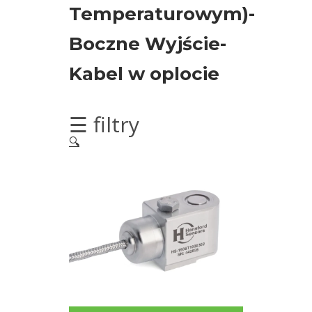
silników
Temperaturowym)-
elektrycznych
Boczne Wyjście-
Olej/Tribologia
Kabel w oplocie
Osiowanie
☰ filtry
Szkolenia
🔍
Ultradźwięki
Usługi
Wibrodiagnostyka
Akcesoria
Bezprzewodowe
czujniki