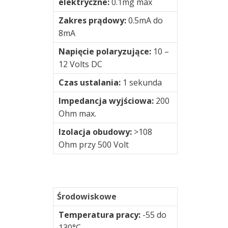
elektryczne:
0.1mg max
Zakres prądowy:
0.5mA do
8mA
Napięcie polaryzujące:
10 –
12 Volts DC
Czas ustalania:
1 sekunda
Impedancja wyjściowa:
200
Ohm max.
Izolacja obudowy:
>108
Ohm przy 500 Volt
Środowiskowe
Temperatura pracy:
-55 do
130°C