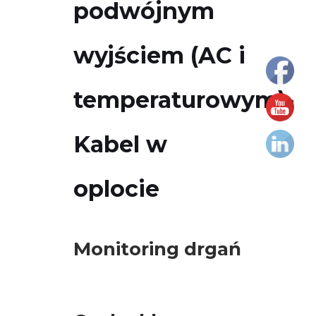
podwójnym
MS
3
wyjściem (AC i
Pin
MS
temperaturowym)-
Kabel
PUR
Kabel w
Kabel
płomienioodporny
oplocie
Kabel
silikonowy
Monitoring drgań
Kabel
w
oplocie