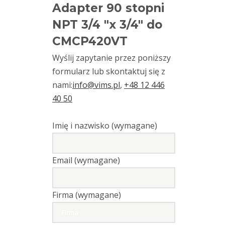
Typ
Adapter 90 stopni
złącza
NPT 3/4 "x 3/4" do
CMCP420VT
Kable
Wyślij zapytanie przez poniższy
Kalibratory
formularz lub skontaktuj się z
i
nami:
info@vims.pl
,
+48 12 446
zestawy
40 50
testowe
czujników
Imię i nazwisko (wymagane)
Moduły
monitorowania
Email (wymagane)
drgań
Monitorowanie
Firma (wymagane)
drgań