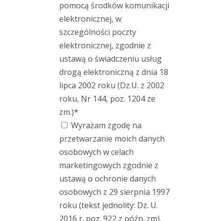
i
pomocą środków komunikacji
podłączeniowe
elektronicznej, w
szczególności poczty
Testy
elektronicznej, zgodnie z
i
ustawą o świadczeniu usług
pomiary
drogą elektroniczną z dnia 18
/
lipca 2002 roku (Dz.U. z 2002
R&D
roku, Nr 144, poz. 1204 ze
Urządzenia
zm.)*
przenośne
Wyrażam zgodę na
przetwarzanie moich danych
Wyważanie
osobowych w celach
marketingowych zgodnie z
Złącza
ustawą o ochronie danych
osobowych z 29 sierpnia 1997
Wizualizacja
roku (tekst jednolity: Dz. U.
drgań
2016 r. poz. 922 z późn. zm).