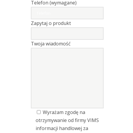
Monitorowanie
Telefon (wymagane)
drgań
online
Zapytaj o produkt
Oprogramowanie
Podstawki
Twoja wiadomość
magnetyczne
Podstawki
montażowe
Rotorkit
Skrzynki
połączeniowe
Wyrażam zgodę na
otrzymywanie od firmy VIMS
Skrzynki
przełącznikowe
informacji handlowej za