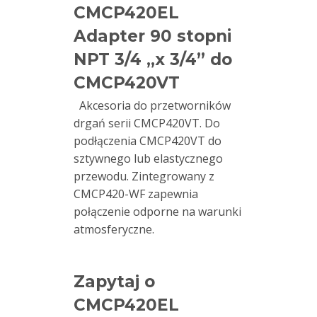
CMCP420EL
Czujniki
drgań
Adapter 90 stopni
AC/
NPT 3/4 „x 3/4” do
Prędkość
CMCP420VT
Akcesoria do przetworników
Akcelerometry
drgań serii CMCP420VT. Do
AC
podłączenia CMCP420VT do
Czujniki
sztywnego lub elastycznego
drgań
przewodu. Zintegrowany z
4-
CMCP420-WF zapewnia
20mA
połączenie odporne na warunki
atmosferyczne.
Hansford
Sensors
Zapytaj o
STI
CMCP420EL