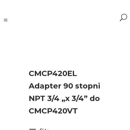
Szukaj
CMCP420EL
Szukaj:
Adapter 90 stopni
Szukaj
NPT 3/4 „x 3/4” do
Kategorie
CMCP420VT
produktów
Kontrola