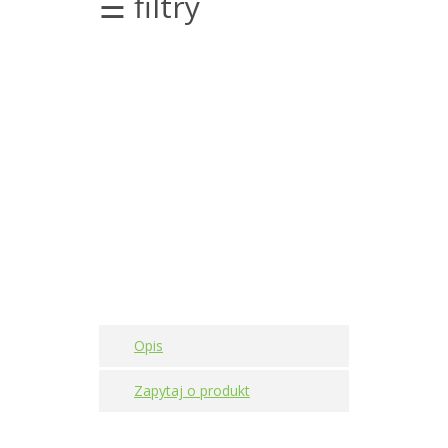
☰ filtry
silników
elektrycznych
Olej/Tribologia
Osiowanie
Szkolenia
Ultradźwięki
Usługi
Wibrodiagnostyka
Opis
Akcesoria
Zapytaj o produkt
Bezprzewodowe
czujniki