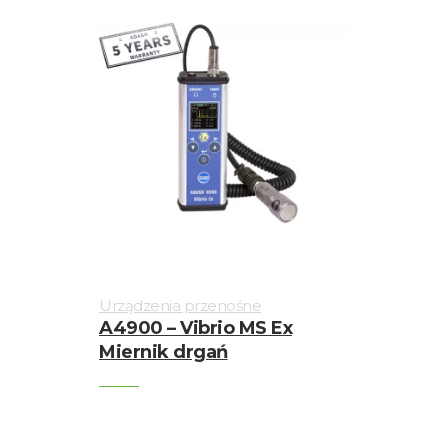
Urządzenia przenośne
A4900 – Vibrio MS Ex
Miernik drgań