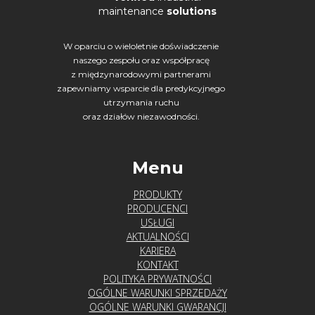
maintenance
solutions
W oparciu o wieloletnie doświadczenie
naszego zespołu oraz współpracę
z międzynarodowymi partnerami
zapewniamy wsparcie dla predykcyjnego
utrzymania ruchu
oraz działów niezawodności.
Menu
PRODUKTY
PRODUCENCI
USŁUGI
AKTUALNOŚCI
KARIERA
KONTAKT
POLITYKA PRYWATNOŚCI
OGÓLNE WARUNKI SPRZEDAŻY
OGÓLNE WARUNKI GWARANCJI