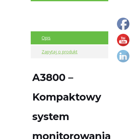
Czujniki
drgań
Kable
Opis
Kalibratory
i
Zapytaj o produkt
zestawy
testowe
czujników
A3800 –
Moduły
Kompaktowy
monitorowania
drgań
system
Monitorowanie
drgań
monitorowania