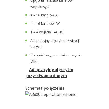
Opcjonalna liczba kanałów
i
wejściowych
pomiary
4 – 16 kanałów AC
/
4 – 16 kanałów DC
R&D
1 – 4 wejścia TACHO
Urządzenia
Adaptacyjny algorytm akwizycji
przenośne
danych
Wyważanie
Kompaktowy, montaż na szynie
DIN.
Złącza
Adaptacyjny algorytm
pozyskiwania danych
Wizualizacja
drgań
Schemat połączenia