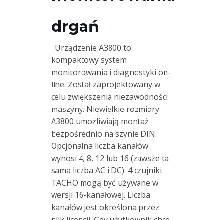
Monitorowanie
drgań
drgań
online
A3716
Urządzenie A3800 to
16-
kompaktowy system
Kanałowy
monitorowania i diagnostyki on-
System
line. Został zaprojektowany w
celu zwiększenia niezawodności
A3800
maszyny. Niewielkie rozmiary
–
A3800 umożliwiają montaż
Kompaktowy
bezpośrednio na szynie DIN.
System
Opcjonalna liczba kanałów
wynosi 4, 8, 12 lub 16 (zawsze ta
TWave
sama liczba AC i DC). 4 czujniki
T8
TACHO mogą być używane w
System
wersji 16-kanałowej. Liczba
monitorowania
kanałów jest określona przez
plik licencji. Gdy użytkownik chce