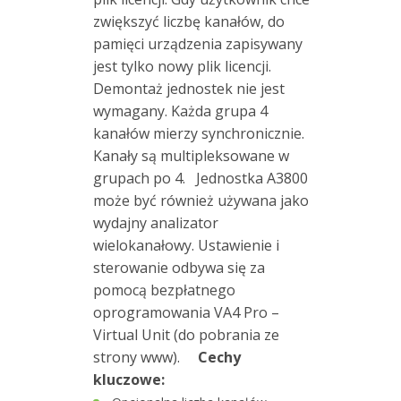
Oprogramowanie
zwiększyć liczbę kanałów, do
pamięci urządzenia zapisywany
Podstawki
jest tylko nowy plik licencji.
magnetyczne
Demontaż jednostek nie jest
wymagany. Każda grupa 4
Podstawki
kanałów mierzy synchronicznie.
montażowe
Kanały są multipleksowane w
grupach po 4. Jednostka A3800
Rotorkit
może być również używana jako
wydajny analizator
Skrzynki
wielokanałowy. Ustawienie i
połączeniowe
sterowanie odbywa się za
pomocą bezpłatnego
Skrzynki
oprogramowania VA4 Pro –
przełącznikowe
Virtual Unit (do pobrania ze
i
strony www).
Cechy
podłączeniowe
kluczowe:
Testy