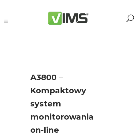
Szukaj
A3800 –
Szukaj:
Kompaktowy
Szukaj
system
Kategorie
monitorowania
produktów
on-line
Kontrola