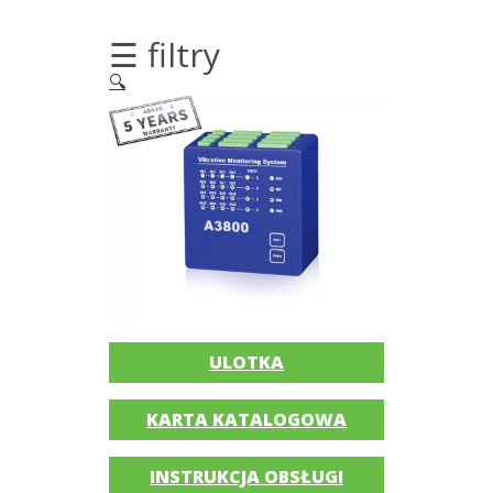
silników
elektrycznych
☰ filtry
🔍
Olej/Tribologia
Osiowanie
Szkolenia
Ultradźwięki
Usługi
Wibrodiagnostyka
ULOTKA
Akcesoria
KARTA KATALOGOWA
Bezprzewodowe
czujniki
INSTRUKCJA OBSŁUGI