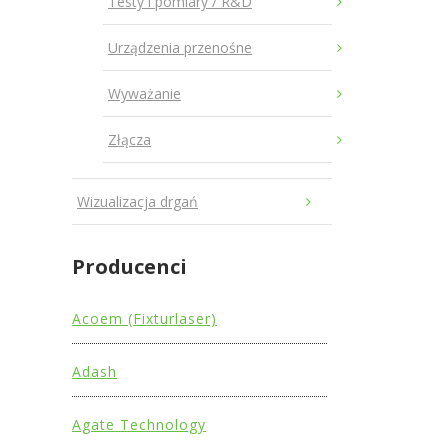
Testy i pomiary / R&D
Urządzenia przenośne
Wyważanie
Złącza
Wizualizacja drgań
Producenci
Acoem (Fixturlaser)
Adash
Agate Technology