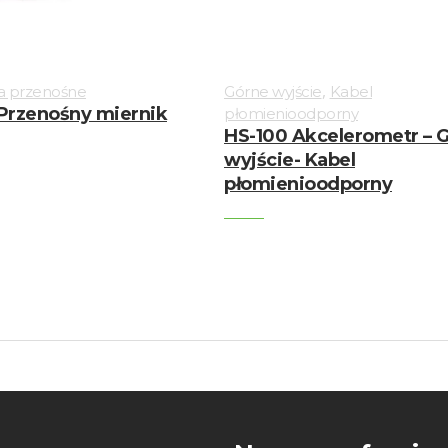
,
a przenośne
Górne wyjście
Kabel
Przenośny miernik
płomienioodporny
HS-100 Akcelerometr – 
wyjście- Kabel
płomienioodporny