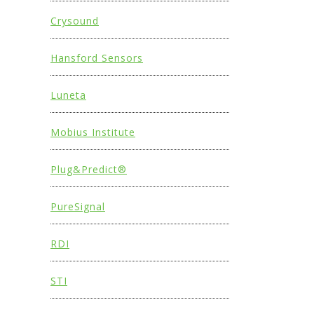
Crysound
Hansford Sensors
Luneta
Mobius Institute
Plug&Predict®
PureSignal
RDI
STI