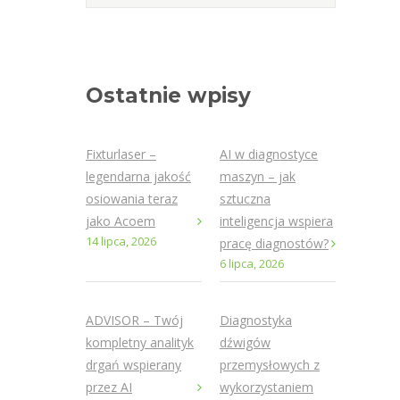
Ostatnie wpisy
Fixturlaser –
AI w diagnostyce
legendarna jakość
maszyn – jak
osiowania teraz
sztuczna
jako Acoem
inteligencja wspiera
14 lipca, 2026
pracę diagnostów?
6 lipca, 2026
ADVISOR – Twój
Diagnostyka
kompletny analityk
dźwigów
drgań wspierany
przemysłowych z
przez AI
wykorzystaniem