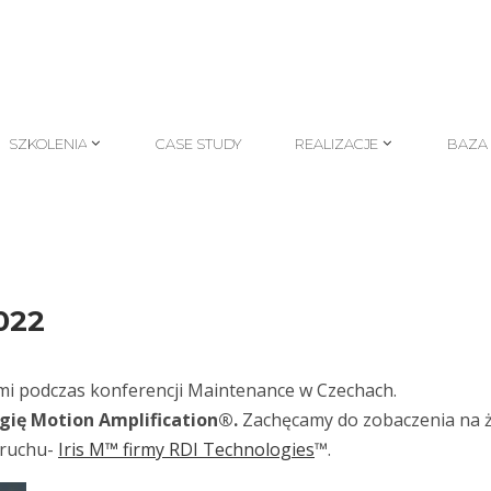
SZKOLENIA
CASE STUDY
REALIZACJE
BAZA
SZKOLENIA
CASE STUDY
REALIZACJE
BAZA
022
mi podczas konferencji Maintenance w Czechach.
gię Motion Amplification®.
Zachęcamy do zobaczenia na 
 ruchu-
Iris M™ firmy RDI Technologies
™.