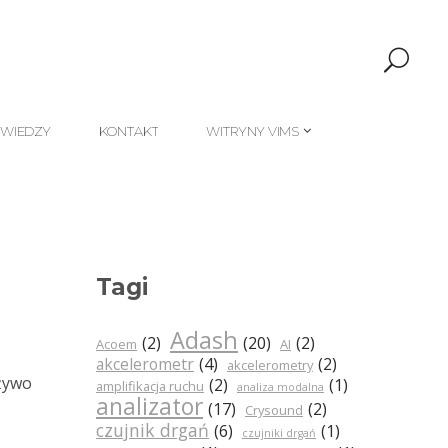
 WIEDZY
KONTAKT
WITRYNY VIMS
 WIEDZY
KONTAKT
WITRYNY VIMS
Tagi
Adash
(2)
(20)
(2)
Acoem
AI
akcelerometr
(4)
(2)
akcelerometry
żywo
(2)
(1)
amplifikacja ruchu
analiza modalna
analizator
(17)
(2)
Crysound
czujnik drgań
(6)
(1)
czujniki drgań