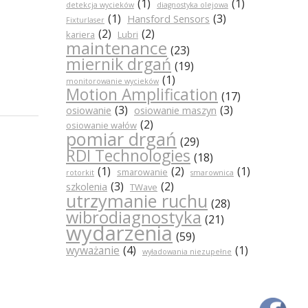
(1)
(1)
detekcja wycieków
diagnostyka olejowa
(1)
(3)
Hansford Sensors
Fixturlaser
(2)
(2)
kariera
Lubri
maintenance
(23)
miernik drgań
(19)
(1)
monitorowanie wycieków
Motion Amplification
(17)
(3)
(3)
osiowanie
osiowanie maszyn
(2)
osiowanie wałów
pomiar drgań
(29)
RDI Technologies
(18)
(1)
(2)
(1)
smarowanie
rotorkit
smarownica
(3)
(2)
szkolenia
TWave
utrzymanie ruchu
(28)
wibrodiagnostyka
(21)
wydarzenia
(59)
wyważanie
(4)
(1)
wyładowania niezupełne