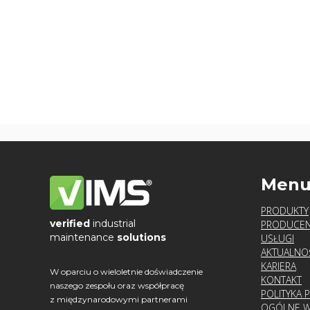
Men
PRODUKTY
verified
industrial
PRODUCEN
maintenance
solutions
USŁUGI
AKTUALNO
KARIERA
W oparciu o wieloletnie doświadczenie
KONTAKT
naszego zespołu oraz współpracę
POLITYKA 
z międzynarodowymi partnerami
OGÓLNE W