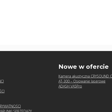
u
Nowe w ofercie
Kamera akustyczna CRYSOUND 
CI
AT-300 – Osiowanie laserowe
ADASH VA5Pro
ŚCI
PRYWATNOŚCI
ARUNKI SPRZEDAŻY