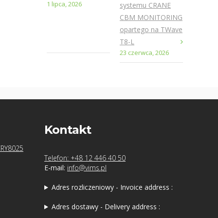
1 lipca, 2026
systemu CRANE
CBM MONITORING
opartego na TWave
T8-L
23 czerwca, 2026
Kontakt
CRY8025
Telefon: +48 12 446 40 50
E-mail:
info@vims.pl
Adres rozliczeniowy - Invoice address :
Adres dostawy - Delivery address :