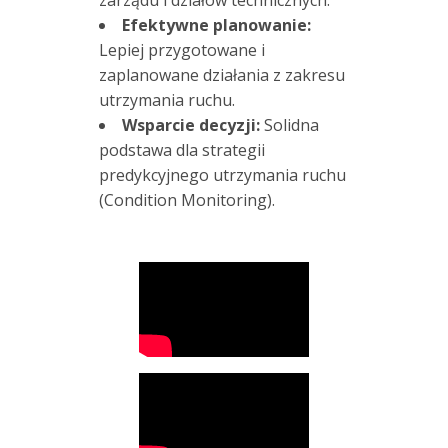
n
Efektywne planowanie:
i
Lepiej przygotowane i
a
zaplanowane działania z zakresu
t
utrzymania ruchu.
e
Wsparcie decyzji:
Solidna
r
podstawa dla strategii
a
predykcyjnego utrzymania ruchu
z
(Condition Monitoring).
j
a
k
o
A
c
o
e
m
1
4