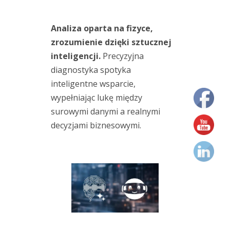
(2)
amplifikacja
(2)
Analiza oparta na fizyce,
ruchu
analiza
zrozumienie dzięki sztucznej
modalna
inteligencji.
Precyzyjna
(1)
analizator
diagnostyka spotyka
(17)
inteligentne wsparcie,
Crysound
wypełniając lukę między
(2)
surowymi danymi a realnymi
czujnik
drgań
decyzjami biznesowymi.
(6)
czujniki
drgań
(1)
detekcja
wycieków
(1)
diagnostyka
olejowa
(1)