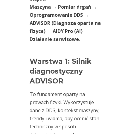
ruchu
(28)
Maszyna → Pomiar drgań →
wibrodiagnostyka
Oprogramowanie DDS →
(21)
wydarzenia
ADVISOR (Diagnoza oparta na
fizyce) → AIDY Pro (AI) →
(59)
wyważanie
Działanie serwisowe
.
(4)
wyładowania
niezupełne
Warstwa 1: Silnik
(1)
diagnostyczny
ADVISOR
Kategorie
To fundament oparty na
prawach fizyki. Wykorzystuje
dane z DDS, kontekst maszyny,
Aktualności
trendy i widma, aby ocenić stan
techniczny w sposób
Blog