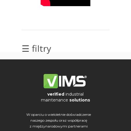
l
i
p
c
a
,
2
☰ filtry
0
2
6
A
I
w
verified
industrial
d
maintenance
solutions
i
a
W oparciu o wieloletnie doświadczenie
g
naszego zespołu oraz współpracę
z międzynarodowymi partnerami
n