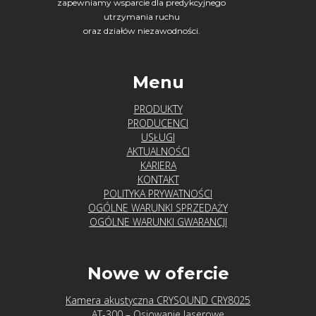
zapewniamy wsparcie dla predykcyjnego
o
utrzymania ruchu
s
oraz działów niezawodności.
t
y
c
Menu
e
PRODUKTY
m
PRODUCENCI
a
USŁUGI
s
AKTUALNOŚCI
KARIERA
z
KONTAKT
y
POLITYKA PRYWATNOŚCI
n
OGÓLNE WARUNKI SPRZEDAŻY
–
OGÓLNE WARUNKI GWARANCJI
j
a
Nowe w ofercie
k
s
Kamera akustyczna CRYSOUND CRY8025
z
AT-300 – Osiowanie laserowe