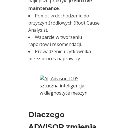
najlepsze praktyki
predictive
maintenance
.
F
Pomoc w dochodzeniu do
i
przyczyn źródłowych (Root Cause
x
Analysis).
t
Wsparcie w tworzeniu
u
raportów i rekomendacji.
r
Prowadzenie użytkownika
l
przez proces naprawczy.
a
s
e
r
–
l
e
Dlaczego
g
e
ADVISOR zmienia
n