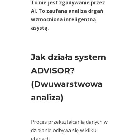
osiowanie
To nie jest zgadywanie przez
maszyn
AI. To zaufana analiza drgań
(3)
wzmocniona inteligentną
osiowanie
(2)
asystą
.
wałów
pomiar
drgań
(29)
RDI
Jak działa system
Technologies
(18)
ADVISOR?
rotorkit
(1)
(Dwuwarstwowa
smarowanie
(2)
analiza)
smarownica
(1)
szkolenia
(3)
Proces przekształcania danych w
TWave
działanie odbywa się w kilku
(2)
utrzymanie
etapach: