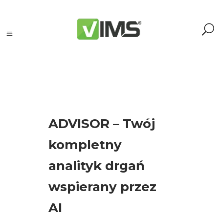
Tagi
ADVISOR – Twój
Acoem
kompletny
(2)
Adash
analityk drgań
(20)
AI
wspierany przez
(2)
akcelerometr
(4)
AI
akcelerometry