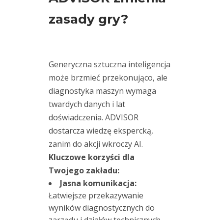
d
zasady gry?
a
r
n
a
Generyczna sztuczna inteligencja
j
może brzmieć przekonująco, ale
a
diagnostyka maszyn wymaga
k
twardych danych i lat
o
doświadczenia. ADVISOR
ś
dostarcza wiedzę ekspercką,
ć
zanim do akcji wkroczy AI.
o
Kluczowe korzyści dla
s
Twojego zakładu:
i
Jasna komunikacja:
o
Łatwiejsze przekazywanie
w
wyników diagnostycznych do
a
zarządu i działów technicznych.