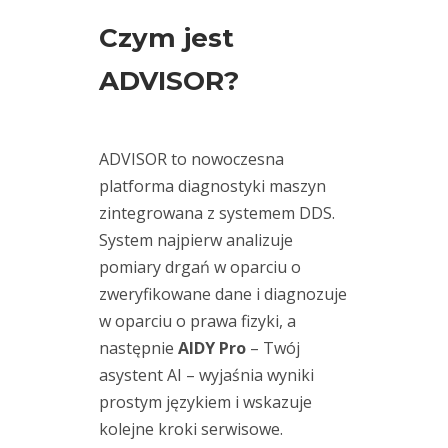
Fixturlaser
Czym jest
(1)
Hansford
ADVISOR?
Sensors
(3)
kariera
(2)
ADVISOR to nowoczesna
Lubri
(2)
platforma diagnostyki maszyn
maintenance
zintegrowana z systemem DDS.
(23)
System najpierw analizuje
miernik
drgań
pomiary drgań w oparciu o
(19)
zweryfikowane dane i diagnozuje
monitorowanie
w oparciu o prawa fizyki, a
(1)
wycieków
Motion
następnie
AIDY Pro
– Twój
Amplification
asystent AI – wyjaśnia wyniki
(17)
prostym językiem i wskazuje
osiowanie
kolejne kroki serwisowe.
(3)