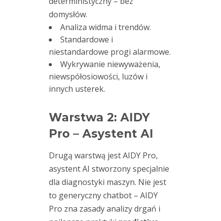
deterministyczny – bez
Kariera
domysłów.
Analiza widma i trendów.
Publikacje
Standardowe i
niestandardowe progi alarmowe.
Wykrywanie niewyważenia,
niewspółosiowości, luzów i
innych usterek.
Archiwum
Warstwa 2: AIDY
Archiwa
Pro – Asystent AI
Drugą warstwą jest AIDY Pro,
asystent AI stworzony specjalnie
dla diagnostyki maszyn. Nie jest
Ostatnie
to generyczny chatbot – AIDY
Pro zna zasady analizy drgań i
wpisy