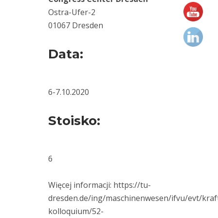
Fixturlaser
Ostra-Ufer-2
(1)
01067 Dresden
Hansford
Sensors
(3)
Data:
kariera
(2)
Lubri
(2)
6-7.10.2020
maintenance
(23)
miernik
Stoisko
:
drgań
(19)
monitorowanie
6
(1)
wycieków
Motion
Amplification
Więcej informacji: https://tu-
(17)
dresden.de/ing/maschinenwesen/ifvu/evt/kraf
osiowanie
(3)
kolloquium/52-