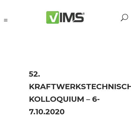
Tagi
52.
Acoem
KRAFTWERKSTECHNISC
(2)
Adash
KOLLOQUIUM – 6-
(20)
AI
7.10.2020
(2)
akcelerometr
(4)
akcelerometry