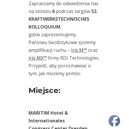
(2)
Zapraszamy do odwiedzenia nas
amplifikacja
na stoisku
6
podczas targów
52.
(2)
ruchu
KRAFTWERKSTECHNISCHES
analiza
KOLLOQUIUM
,
modalna
(1)
gdzie zaprezentujemy
analizator
Państwu bezdotykowe systemy
(17)
amplifikacji ruchu –
Iris M™
oraz
Crysound
(2)
Iris MX™
firmy RDI Technologies.
czujnik
Przyjedź, aby porozmawiać o
drgań
tym, jak możemy pomóc.
(6)
czujniki
drgań
Miejsce:
(1)
detekcja
wycieków
(1)
MARITIM Hotel &
diagnostyka
Internationales
olejowa
(1)
Congress Center Dresden