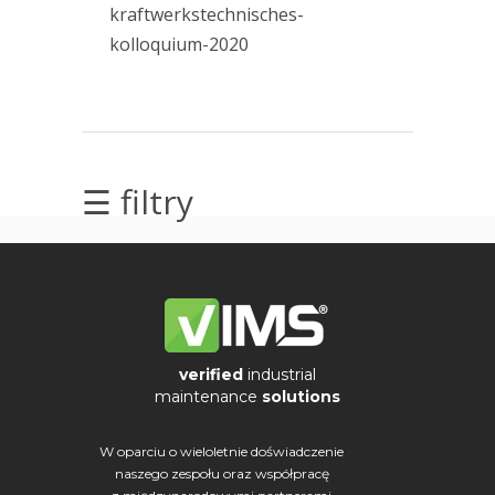
osiowanie
kraftwerkstechnisches-
maszyn
kolloquium-2020
(3)
osiowanie
(2)
wałów
pomiar
drgań
(29)
RDI
☰ filtry
Technologies
(18)
rotorkit
(1)
smarowanie
(2)
smarownica
(1)
verified
industrial
szkolenia
maintenance
solutions
(3)
TWave
W oparciu o wieloletnie doświadczenie
(2)
naszego zespołu oraz współpracę
utrzymanie