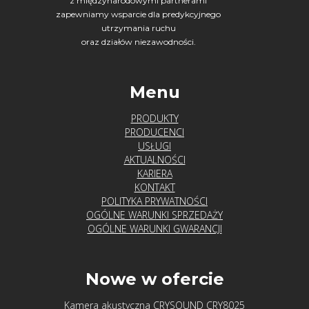
z międzynarodowymi partnerami
ruchu
(28)
zapewniamy wsparcie dla predykcyjnego
wibrodiagnostyka
utrzymania ruchu
(21)
oraz działów niezawodności.
wydarzenia
(59)
wyważanie
Menu
(4)
wyładowania
PRODUKTY
niezupełne
PRODUCENCI
(1)
USŁUGI
AKTUALNOŚCI
KARIERA
KONTAKT
POLITYKA PRYWATNOŚCI
Kategorie
OGÓLNE WARUNKI SPRZEDAŻY
OGÓLNE WARUNKI GWARANCJI
Aktualności
Nowe w ofercie
Blog
Kamera akustyczna CRYSOUND CRY8025