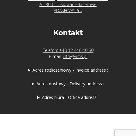
AT-300 – Osiowanie laserowe
Kariera
ADASH VA5Pro
Publikacje
Kontakt
Telefon: +48 12 446 40 50
E-mail:
info@vims.pl
Archiwum
Adres rozliczeniowy - Invoice address :
Archiwa
Adres dostawy - Delivery address :
Adres biura - Office address :
Ostatnie
wpisy