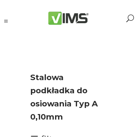
Szukaj
Stalowa
Szukaj:
podkładka do
Szukaj
osiowania Typ A
Kategorie
0,10mm
produktów
Kontrola