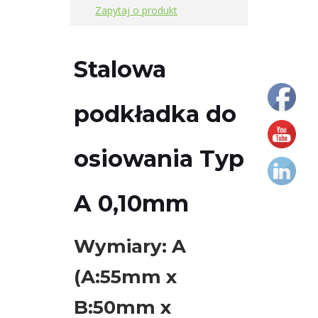
75x70x23mm
Zapytaj o produkt
Podkładki
do
Stalowa
osiowania
typ
podkładka do
C
90x80x32mm
osiowania Typ
Podkładki
do
A 0,10mm
osiowania
typ
D
Wymiary: A
125x105x44mm
(A:55mm x
Przyrządy
B:50mm x
do