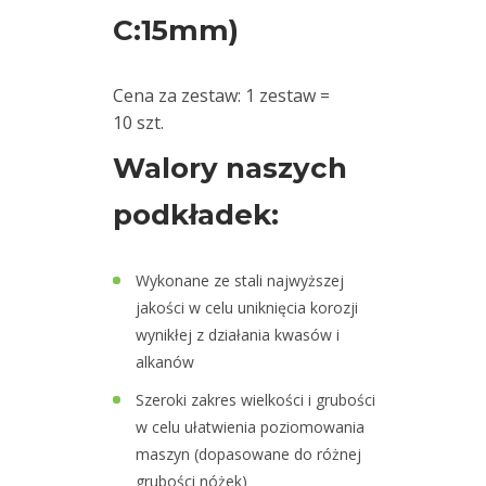
osiowania
C:15mm)
wałów
Zestawy
Cena za zestaw: 1 zestaw =
walizkowe
10 szt.
Walory naszych
Szkolenia
podkładek:
Ultradźwięki
Ultrasound
Wykonane ze stali najwyższej
jakości w celu uniknięcia korozji
Usługi
wynikłej z działania kwasów i
alkanów
Wibrodiagnostyka
Szeroki zakres wielkości i grubości
Wizualizacja
w celu ułatwienia poziomowania
drgań
maszyn (dopasowane do różnej
grubości nóżek)