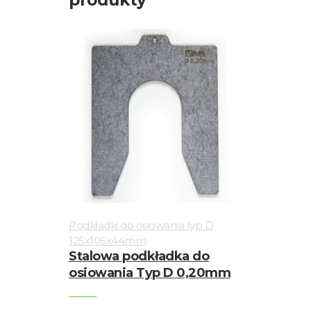
produkty
Podkładki do osiowania typ D
125x105x44mm
Stalowa podkładka do
osiowania Typ D 0,20mm