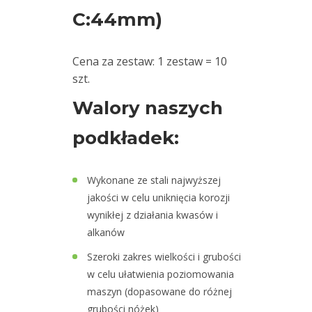
osiowania
C:44mm)
wałów
Zestawy
Cena za zestaw: 1 zestaw = 10
walizkowe
szt.
Walory naszych
Szkolenia
podkładek:
Ultradźwięki
Usługi
Wykonane ze stali najwyższej
jakości w celu uniknięcia korozji
Wibrodiagnostyka
wynikłej z działania kwasów i
alkanów
Wizualizacja
Szeroki zakres wielkości i grubości
drgań
w celu ułatwienia poziomowania
maszyn (dopasowane do różnej
grubości nóżek)