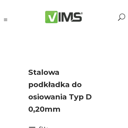
Szukaj
Stalowa
Szukaj:
podkładka do
Szukaj
osiowania Typ D
Kategorie
0,20mm
produktów
Kontrola