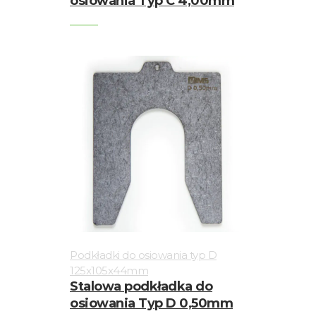
osiowania Typ C 4,00mm
Podkładki do osiowania typ D
125x105x44mm
Stalowa podkładka do
osiowania Typ D 0,50mm