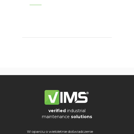
verified
industrial
maintenance
solutions
W oparciu o wieloletnie doświadczenie