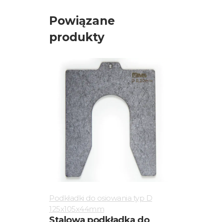
Powiązane
produkty
Podkładki do osiowania typ D
125x105x44mm
Stalowa podkładka do