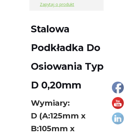
75x70x23mm
Zapytaj o produkt
Podkładki
do
Stalowa
osiowania
typ
Podkładka Do
C
90x80x32mm
Osiowania Typ
Podkładki
do
D 0,20mm
osiowania
typ
D
Wymiary:
125x105x44mm
D (A:125mm x
Przyrządy
B:105mm x
do