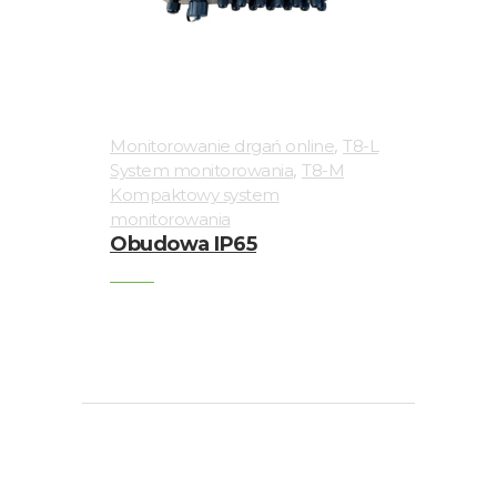
,
Monitorowanie drgań online
T8-L
,
System monitorowania
T8-M
Kompaktowy system
monitorowania
Obudowa IP65