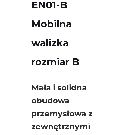
EN01-B
Czujniki
drgań
Mobilna
Kable
walizka
Kalibratory
i
zestawy
rozmiar B
testowe
czujników
Moduły
Mała i solidna
monitorowania
obudowa
drgań
przemysłowa z
Monitorowanie
drgań
zewnętrznymi