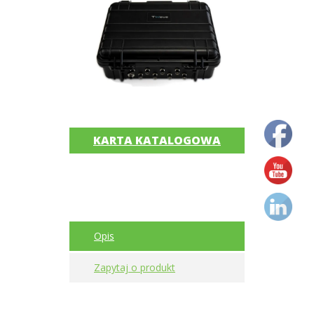
silników
elektrycznych
Olej/Tribologia
Osiowanie
Szkolenia
KARTA KATALOGOWA
Ultradźwięki
Usługi
Wibrodiagnostyka
Opis
Akcesoria
Zapytaj o produkt
Bezprzewodowe
czujniki