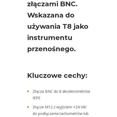
Monitorowanie
złączami BNC.
drgań
online
Wskazana do
A3716
używania T8 jako
16-
instrumentu
Kanałowy
System
przenośnego.
A3800
–
Kompaktowy
Kluczowe cechy:
System
TWave
Złącza BNC do 8 akcelerometrów
T8
IEPE
System
monitorowania
Złącze M12 z wyjściem +24 Vdc
do podłączenia tachometrów lub
T8-