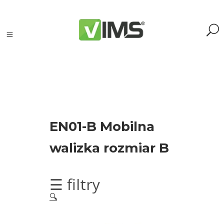
Szukaj
EN01-B Mobilna
Szukaj:
walizka rozmiar B
Szukaj
Kategorie
☰ filtry
produktów
🔍
Kontrola