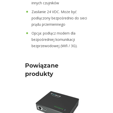
innych czujników
L
System
Zasilanie 24 VDC. Może być
monitorowania
podłączony bezpośrednio do sieci
prądu przemiennego
T8-
Opcja: podłącz modem dla
M
bezpośredniej komunikacji
Kompaktowy
bezprzewodowej (Wifi / 3G).
system
monitorowania
Powiązane
produkty
Oprogramowanie
Podstawki
magnetyczne
Podstawki
montażowe