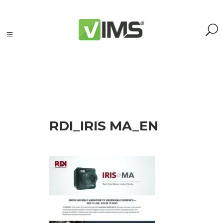
Szukaj
RDI_IRIS MA_EN
Szukaj:
Szukaj
Kategorie
produktów
Kontrola
silników