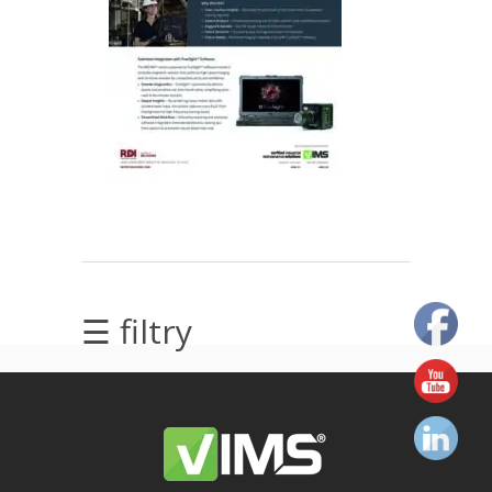
elektrycznych
Olej/Tribologia
Osiowanie
Szkolenia
Ultradźwięki
Usługi
☰ filtry
Wibrodiagnostyka
Wizualizacja
drgań