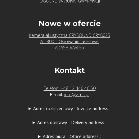
OGÓLNE WARUNKI GWARANCJI
Nowe w ofercie
Kamera akustyczna CRYSOUND CRY8025
AT-300 – Osiowanie laserowe
ADASH VA5Pro
Kontakt
Telefon: +48 12 446 40 50
E-mail:
info@vims.pl
Adres rozliczeniowy - Invoice address :
Adres dostawy - Delivery address :
Adres biura - Office address :