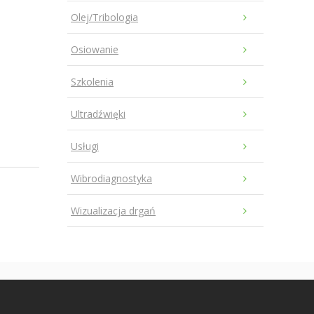
Olej/Tribologia
Osiowanie
Szkolenia
Ultradźwięki
Usługi
Wibrodiagnostyka
Wizualizacja drgań