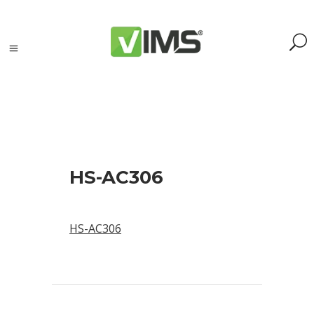
Szukaj
HS-AC306
Szukaj:
Szukaj
HS-AC306
Kategorie
produktów
Kontrola
silników