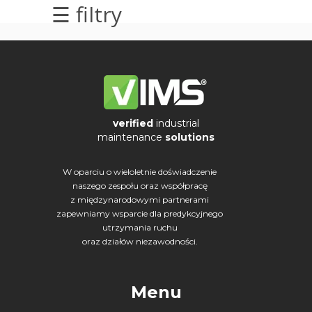
☰ filtry
elektrycznych
Olej/Tribologia
Osiowanie
Szkolenia
verified
industrial
maintenance
solutions
Ultradźwięki
W oparciu o wieloletnie doświadczenie
Usługi
naszego zespołu oraz współpracę
z międzynarodowymi partnerami
Wibrodiagnostyka
zapewniamy wsparcie dla predykcyjnego
utrzymania ruchu
Wizualizacja
oraz działów niezawodności.
drgań
Menu