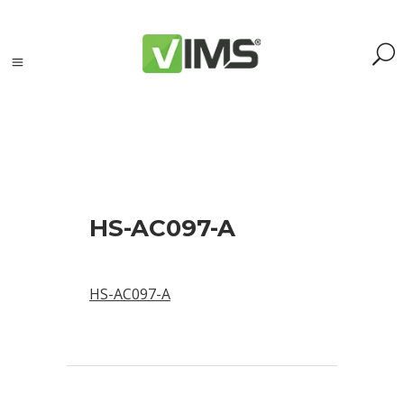
Szukaj
HS-AC097-A
Szukaj:
Szukaj
HS-AC097-A
Kategorie
produktów
Kontrola
silników