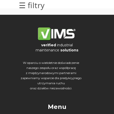
☰ filtry
elektrycznych
Olej/Tribologia
Osiowanie
Szkolenia
verified
industrial
maintenance
solutions
Ultradźwięki
W oparciu o wieloletnie doświadczenie
Usługi
naszego zespołu oraz współpracę
z międzynarodowymi partnerami
Wibrodiagnostyka
zapewniamy wsparcie dla predykcyjnego
utrzymania ruchu
Wizualizacja
oraz działów niezawodności.
drgań
Menu