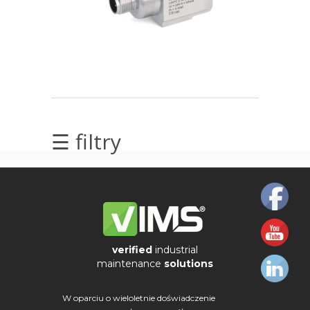
elektrycznych
Olej/Tribologia
Osiowanie
Szkolenia
☰ filtry
Ultradźwięki
Usługi
Wibrodiagnostyka
Wizualizacja
verified
industrial
drgań
maintenance
solutions
W oparciu o wieloletnie doświadczenie