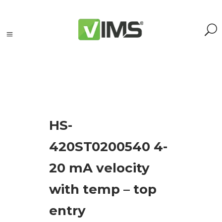
Szukaj
HS-
Szukaj:
Szukaj
420ST0200540 4-
20 mA velocity
Kategorie
produktów
with temp – top
Kontrola
entry
silników