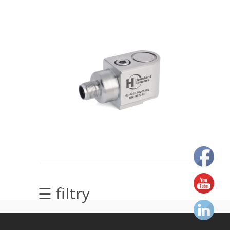
elektrycznych
Olej/Tribologia
Osiowanie
Szkolenia
Ultradźwięki
Ultrasound
Usługi
Wibrodiagnostyka
☰ filtry
Wizualizacja
drgań