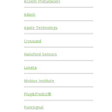
Acoem (Fixturlaser)
Adash
Agate Technology
Crysound
Hansford Sensors
Luneta
Mobius Institute
Plug&Predict®
PureSignal