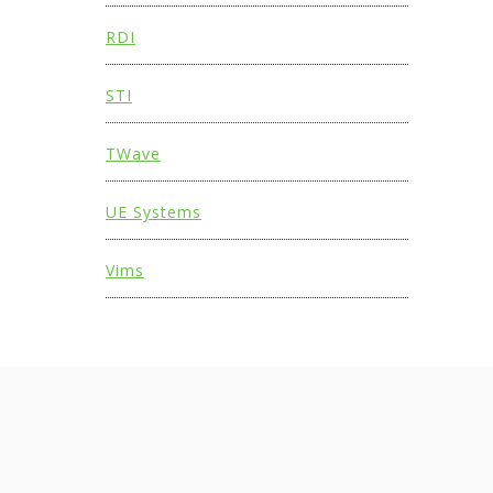
RDI
STI
TWave
UE Systems
Vims