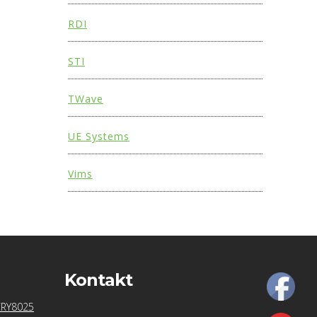
RDI
STI
TWave
UE Systems
Vims
Kontakt
CRY8025