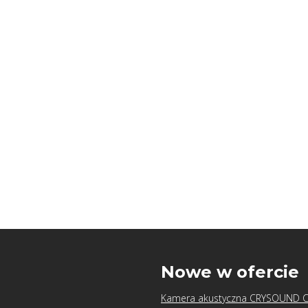
u
Nowe w ofercie
Kamera akustyczna CRYSOUND 