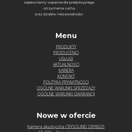
zapewniamy wsparcie dla predykcyjnego
Producenci
utrzymania ruchu
oraz działów niezawodności.
Acoem
(Fixturlaser)
Menu
Adash
PRODUKTY
PRODUCENCI
USŁUGI
Agate
AKTUALNOŚCI
KARIERA
Technology
KONTAKT
POLITYKA PRYWATNOŚCI
Crysound
OGÓLNE WARUNKI SPRZEDAŻY
OGÓLNE WARUNKI GWARANCJI
Hansford
Sensors
Nowe w ofercie
Kamera akustyczna CRYSOUND CRY8025
Luneta