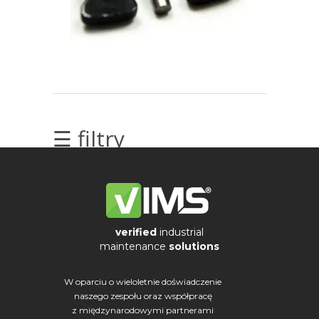
elektrycznych
Olej/Tribologia
Osiowanie
Szkolenia
☰ filtry
Ultradźwięki
Ultrasound
Usługi
verified
industrial
Wibrodiagnostyka
maintenance
solutions
Wizualizacja
W oparciu o wieloletnie doświadczenie
drgań
naszego zespołu oraz współpracę
z międzynarodowymi partnerami