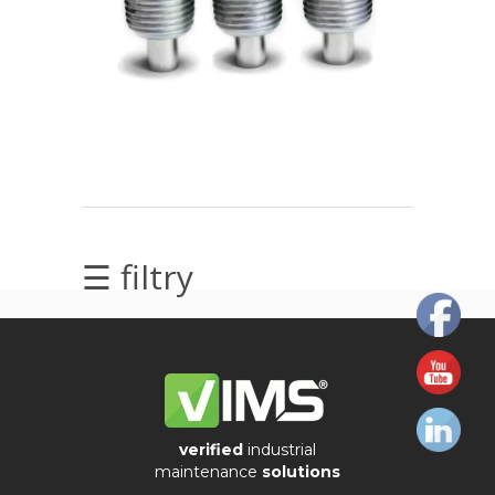
elektrycznych
Olej/Tribologia
Osiowanie
Szkolenia
Ultradźwięki
☰ filtry
Usługi
Wibrodiagnostyka
Wizualizacja
drgań
verified
industrial
maintenance
solutions