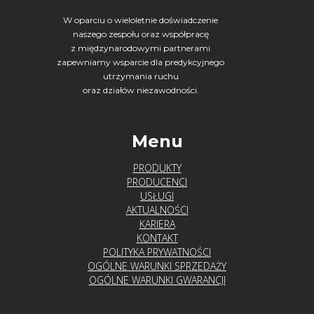
W oparciu o wieloletnie doświadczenie
naszego zespołu oraz współpracę
z międzynarodowymi partnerami
zapewniamy wsparcie dla predykcyjnego
utrzymania ruchu
oraz działów niezawodności.
Menu
PRODUKTY
PRODUCENCI
USŁUGI
AKTUALNOŚCI
KARIERA
KONTAKT
POLITYKA PRYWATNOŚCI
OGÓLNE WARUNKI SPRZEDAŻY
OGÓLNE WARUNKI GWARANCJI