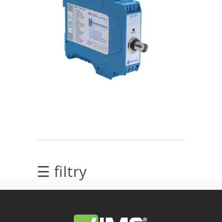
elektrycznych
Olej/Tribologia
Osiowanie
Szkolenia
Ultradźwięki
Ultrasound
Usługi
☰ filtry
Wibrodiagnostyka
Wizualizacja
drgań