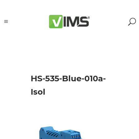
Szukaj
HS-535-Blue-010a-
Szukaj:
Szukaj
Isol
Kategorie
produktów
Kontrola
silników