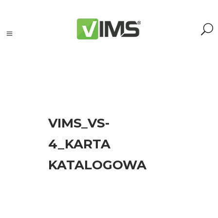
Szukaj
VIMS_VS-
Szukaj:
Szukaj
4_KARTA
KATALOGOWA
Kategorie
produktów
Kontrola
silników