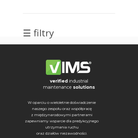
elektrycznych
Olej/Tribologia
☰ filtry
Osiowanie
Szkolenia
Ultradźwięki
Ultrasound
verified
industrial
maintenance
solutions
Usługi
W oparciu o wieloletnie doświadczenie
Wibrodiagnostyka
naszego zespołu oraz współpracę
z międzynarodowymi partnerami
Wizualizacja
zapewniamy wsparcie dla predykcyjnego
drgań
utrzymania ruchu
oraz działów niezawodności.