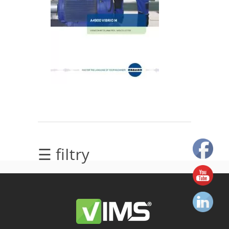
elektrycznych
Olej/Tribologia
Osiowanie
Szkolenia
Ultradźwięki
Ultrasound
☰ filtry
Usługi
Wibrodiagnostyka
Wizualizacja
drgań