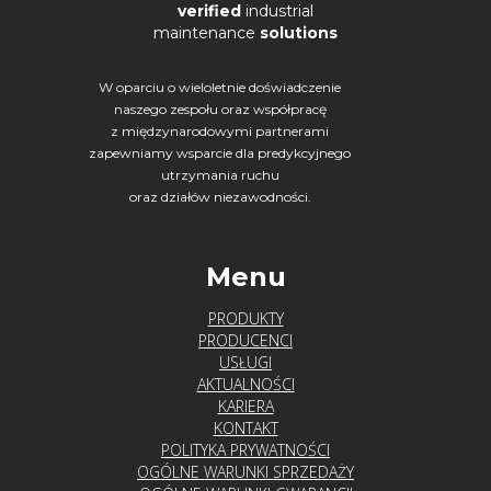
verified
industrial
Producenci
maintenance
solutions
Acoem
W oparciu o wieloletnie doświadczenie
naszego zespołu oraz współpracę
(Fixturlaser)
z międzynarodowymi partnerami
zapewniamy wsparcie dla predykcyjnego
Adash
utrzymania ruchu
oraz działów niezawodności.
Agate
Technology
Menu
PRODUKTY
Crysound
PRODUCENCI
USŁUGI
Hansford
AKTUALNOŚCI
KARIERA
Sensors
KONTAKT
POLITYKA PRYWATNOŚCI
Luneta
OGÓLNE WARUNKI SPRZEDAŻY