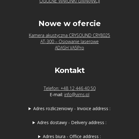
OGÓLNE WARUNKI GWARANCJI
Mobius
Institute
Nowe w ofercie
Kamera akustyczna CRYSOUND CRY8025
Plug&Predict®
AT-300 – Osiowanie laserowe
ADASH VA5Pro
PureSignal
Kontakt
RDI
STI
Telefon: +48 12 446 40 50
E-mail:
info@vims.pl
TWave
Adres rozliczeniowy - Invoice address :
UE
Adres dostawy - Delivery address :
Systems
Adres biura - Office address :