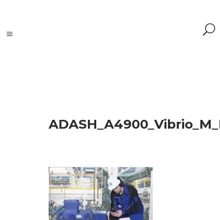
Szukaj
ADASH_A4900_Vibrio_M
Szukaj:
Szukaj
Kategorie
produktów
Kontrola
silników