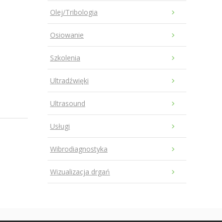
Olej/Tribologia
Osiowanie
Szkolenia
Ultradźwięki
Ultrasound
Usługi
Wibrodiagnostyka
Wizualizacja drgań