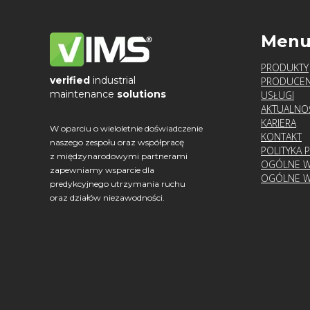
Men
PRODUKTY
verified
industrial
PRODUCEN
maintenance
solutions
USŁUGI
AKTUALNO
KARIERA
W oparciu o wieloletnie doświadczenie
KONTAKT
naszego zespołu oraz współpracę
POLITYKA 
z międzynarodowymi partnerami
OGÓLNE W
zapewniamy wsparcie dla
OGÓLNE W
predykcyjnego utrzymania ruchu
oraz działów niezawodności.