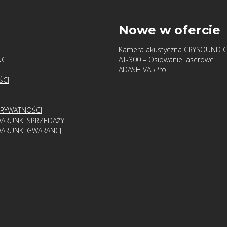
u
Nowe w ofercie
Kamera akustyczna CRYSOUND 
CI
AT-300 – Osiowanie laserowe
ADASH VA5Pro
ŚCI
PRYWATNOŚCI
ARUNKI SPRZEDAŻY
ARUNKI GWARANCJI