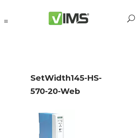
Szukaj
SetWidth145-HS-
Szukaj:
Szukaj
570-20-Web
Kategorie
produktów
Kontrola
silników