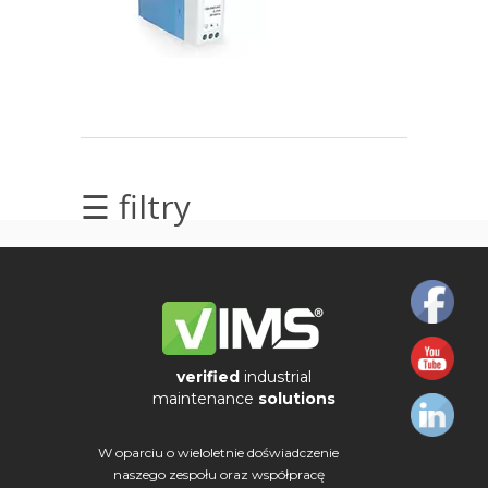
elektrycznych
Olej/Tribologia
Osiowanie
Szkolenia
☰ filtry
Ultradźwięki
Ultrasound
Usługi
Wibrodiagnostyka
verified
industrial
maintenance
solutions
Wizualizacja
drgań
W oparciu o wieloletnie doświadczenie
naszego zespołu oraz współpracę