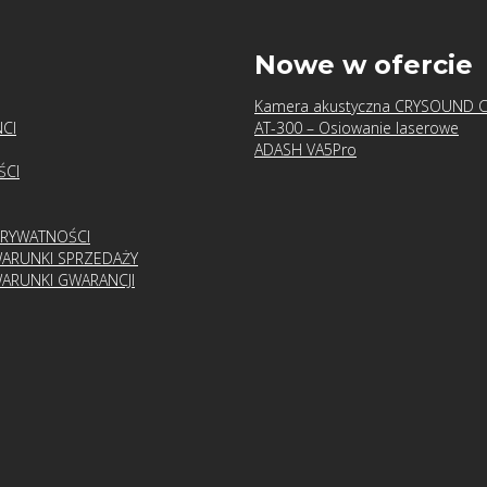
u
Nowe w ofercie
Kamera akustyczna CRYSOUND 
CI
AT-300 – Osiowanie laserowe
ADASH VA5Pro
ŚCI
PRYWATNOŚCI
ARUNKI SPRZEDAŻY
ARUNKI GWARANCJI