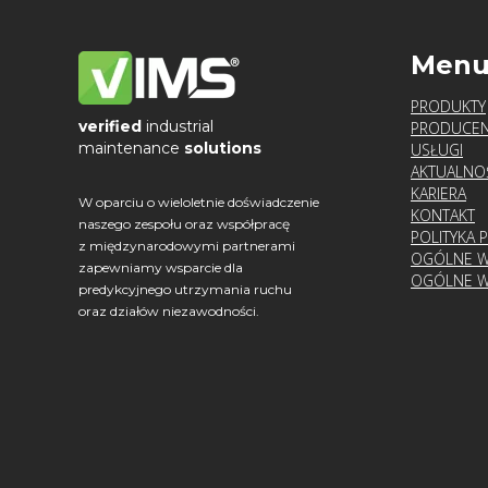
Men
PRODUKTY
verified
industrial
PRODUCEN
maintenance
solutions
USŁUGI
AKTUALNO
KARIERA
W oparciu o wieloletnie doświadczenie
KONTAKT
naszego zespołu oraz współpracę
POLITYKA 
z międzynarodowymi partnerami
OGÓLNE W
zapewniamy wsparcie dla
OGÓLNE W
predykcyjnego utrzymania ruchu
oraz działów niezawodności.