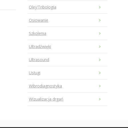
Olej/Tribologia
Osiowanie
Szkolenia
Ultradźwięki
Ultrasound
Usługi
Wibrodiagnostyka
Wizualizacja drgań