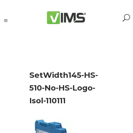
Szukaj
SetWidth145-HS-
Szukaj:
Szukaj
510-No-HS-Logo-
Isol-110111
Kategorie
produktów
Kontrola
silników