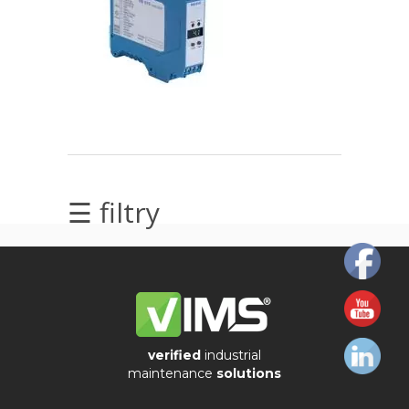
elektrycznych
Olej/Tribologia
Osiowanie
Szkolenia
Ultradźwięki
☰ filtry
Usługi
Wibrodiagnostyka
Wizualizacja
drgań
verified
industrial
maintenance
solutions