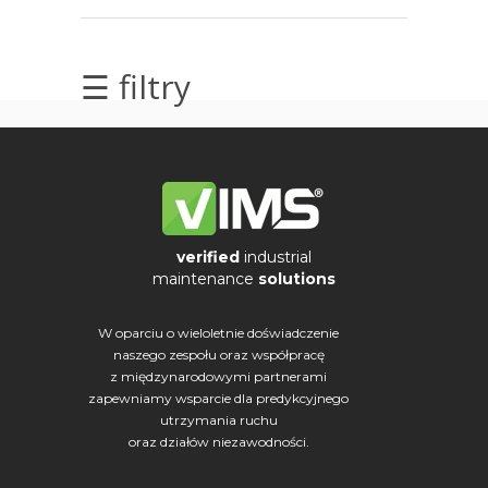
elektrycznych
Olej/Tribologia
☰ filtry
Osiowanie
Szkolenia
Ultradźwięki
verified
industrial
Usługi
maintenance
solutions
Wibrodiagnostyka
W oparciu o wieloletnie doświadczenie
naszego zespołu oraz współpracę
Wizualizacja
z międzynarodowymi partnerami
drgań
zapewniamy wsparcie dla predykcyjnego
utrzymania ruchu
oraz działów niezawodności.