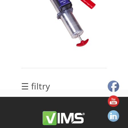
elektrycznych
Olej/Tribologia
Osiowanie
Szkolenia
Ultradźwięki
Usługi
☰ filtry
Wibrodiagnostyka
Wizualizacja
drgań