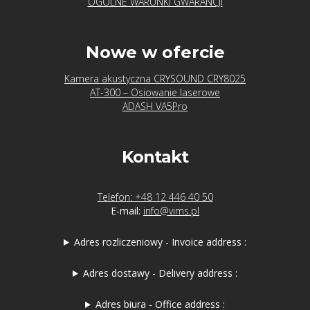
OGÓLNE WARUNKI GWARANCJI
Nowe w ofercie
Kamera akustyczna CRYSOUND CRY8025
AT-300 – Osiowanie laserowe
ADASH VA5Pro
Kontakt
Telefon: +48 12 446 40 50
E-mail:
info@vims.pl
Adres rozliczeniowy - Invoice address :
Adres dostawy - Delivery address :
Adres biura - Office address :