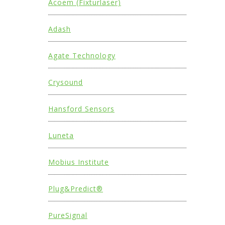
Acoem (Fixturlaser)
Adash
Agate Technology
Crysound
Hansford Sensors
Luneta
Mobius Institute
Plug&Predict®
PureSignal