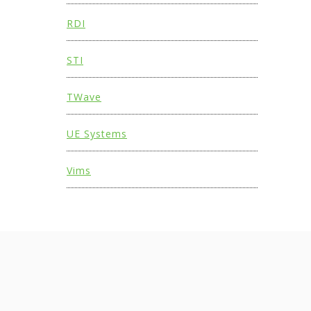
RDI
STI
TWave
UE Systems
Vims