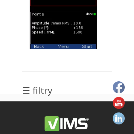
elektrycznych
Olej/Tribologia
Osiowanie
Szkolenia
Ultradźwięki
Usługi
☰ filtry
Wibrodiagnostyka
Wizualizacja
drgań