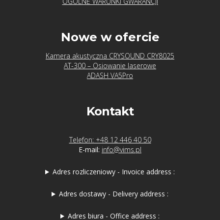
OGÓLNE WARUNKI GWARANCJI
Nowe w ofercie
Kamera akustyczna CRYSOUND CRY8025
AT-300 – Osiowanie laserowe
ADASH VA5Pro
Kontakt
Telefon: +48 12 446 40 50
E-mail:
info@vims.pl
Adres rozliczeniowy - Invoice address :
Adres dostawy - Delivery address :
Adres biura - Office address :