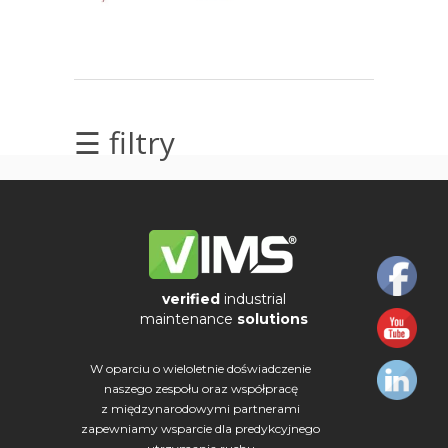
elektrycznych
Olej/Tribologia
Osiowanie
☰ filtry
Szkolenia
Ultradźwięki
Usługi
Wibrodiagnostyka
verified
industrial
maintenance
solutions
Wizualizacja
drgań
W oparciu o wieloletnie doświadczenie
naszego zespołu oraz współpracę
z międzynarodowymi partnerami
zapewniamy wsparcie dla predykcyjnego