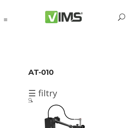
Szukaj
AT-010
Szukaj:
Szukaj
☰ filtry
🔍
Kategorie
produktów
Kontrola