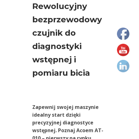
Rewolucyjny
75x70x23mm
bezprzewodowy
Podkładki
do
czujnik do
osiowania
typ
diagnostyki
C
90x80x32mm
wstępnej i
pomiaru bicia
Podkładki
do
osiowania
typ
D
Zapewnij swojej maszynie
125x105x44mm
idealny start dzięki
precyzyjnej diagnostyce
Przyrządy
wstępnej. Poznaj Acoem AT-
do
010 – pierwszy na rynku