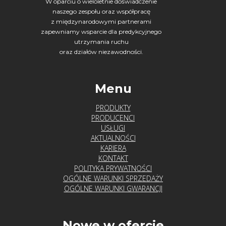
W oparciu o wieloletnie doświadczenie
naszego zespołu oraz współpracę
z międzynarodowymi partnerami
zapewniamy wsparcie dla predykcyjnego
utrzymania ruchu
oraz działów niezawodności.
Menu
PRODUKTY
PRODUCENCI
USŁUGI
AKTUALNOŚCI
KARIERA
KONTAKT
POLITYKA PRYWATNOŚCI
OGÓLNE WARUNKI SPRZEDAŻY
OGÓLNE WARUNKI GWARANCJI
Nowe w ofercie