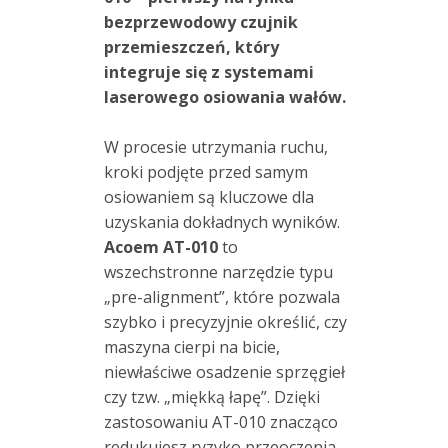
osiowania
bezprzewodowy czujnik
wałów
przemieszczeń, który
integruje się z systemami
Zestawy
laserowego osiowania wałów.
walizkowe
W procesie utrzymania ruchu,
Szkolenia
kroki podjęte przed samym
osiowaniem są kluczowe dla
Ultradźwięki
uzyskania dokładnych wyników
.
Acoem AT-010
to
Usługi
wszechstronne narzędzie typu
„pre-alignment”, które pozwala
Wibrodiagnostyka
szybko i precyzyjnie określić, czy
Wizualizacja
maszyna cierpi na bicie,
drgań
niewłaściwe osadzenie sprzęgieł
czy tzw. „miękką łapę”
. Dzięki
zastosowaniu AT-010 znacząco
redukujesz ryzyko przeoczenia