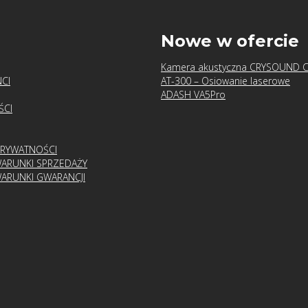
u
Nowe w ofercie
Kamera akustyczna CRYSOUND 
CI
AT-300 – Osiowanie laserowe
ADASH VA5Pro
ŚCI
PRYWATNOŚCI
ARUNKI SPRZEDAŻY
ARUNKI GWARANCJI