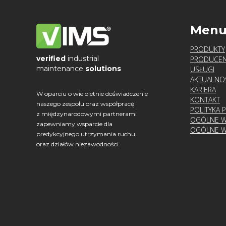
Men
PRODUKTY
verified
industrial
PRODUCEN
maintenance
solutions
USŁUGI
AKTUALNO
KARIERA
W oparciu o wieloletnie doświadczenie
KONTAKT
naszego zespołu oraz współpracę
POLITYKA 
z międzynarodowymi partnerami
OGÓLNE W
zapewniamy wsparcie dla
OGÓLNE W
predykcyjnego utrzymania ruchu
oraz działów niezawodności.