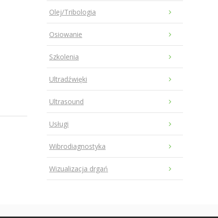
Olej/Tribologia
Osiowanie
Szkolenia
Ultradźwięki
Ultrasound
Usługi
Wibrodiagnostyka
Wizualizacja drgań