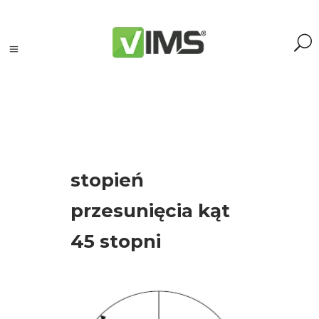
Szukaj
stopień
Szukaj:
Szukaj
przesunięcia kąt
45 stopni
Kategorie
produktów
Kontrola
silników