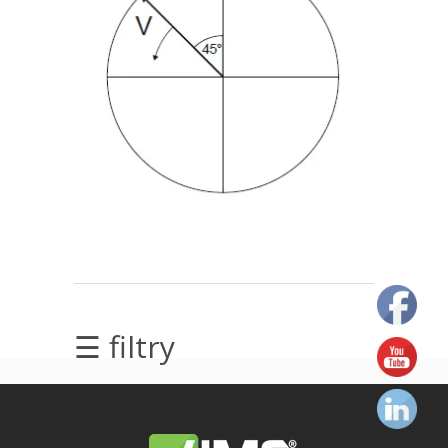
elektrycznych
Olej/Tribologia
Osiowanie
Szkolenia
Ultradźwięki
Usługi
Wibrodiagnostyka
☰ filtry
Wizualizacja
drgań