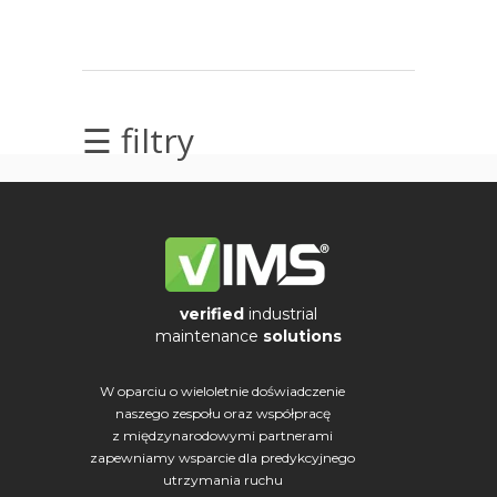
elektrycznych
Olej/Tribologia
Osiowanie
☰ filtry
Szkolenia
Ultradźwięki
Ultrasound
verified
industrial
Usługi
maintenance
solutions
Wibrodiagnostyka
W oparciu o wieloletnie doświadczenie
naszego zespołu oraz współpracę
Wizualizacja
z międzynarodowymi partnerami
drgań
zapewniamy wsparcie dla predykcyjnego
utrzymania ruchu